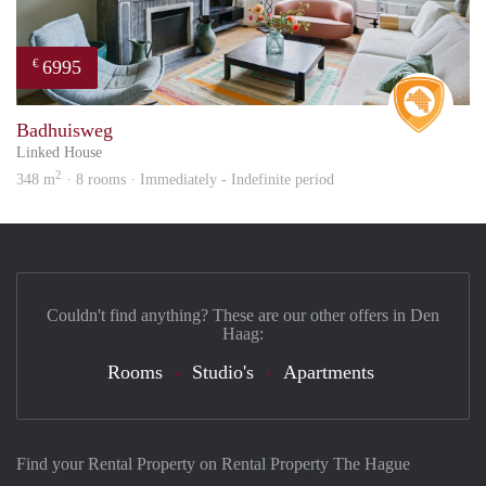
6995
€
Real 
Badhuisweg
Linked House
2
348 m
· 8 rooms · Immediately - Indefinite period
Couldn't find anything? These are our other offers in Den
Haag:
Rooms
Studio's
Apartments
Find your Rental Property on Rental Property The Hague