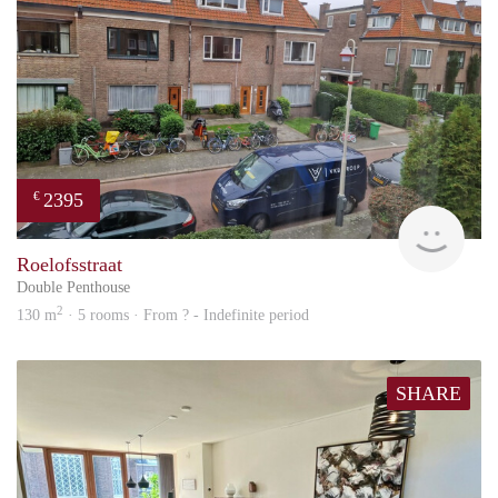
2395
€
Won
Roelofsstraat
Double Penthouse
2
130 m
· 5 rooms · From ? - Indefinite period
SHARE