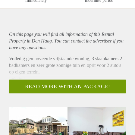
Immediately
Indefinite period
On this page you will find all information of this Rental
Property in Den Haag. You can contact the advertiser if you
have any questions.
Volledig gerenoveerde vrijstaande woning, 3 slaapkamers 2
badkamers en zeer grote zonnige tuin en oprit voor 2 auto's
op eigen terrein.
Indeling:
Entree, toilet, keuken voorzien van alle gemakken en
READ MORE WITH AN PACKAGE!
inbouwapparatuur, woonkamer met zicht over de ruime tuin.
Vanuit de keuken een trap naar de 2e verdieping, 3
slaapkamers, 2 badkamers met wastafel en inloopdouche en 1
met toilet.
Tuin met achterom en schuur met aansluiting
wasmachine/droger.
Wijk