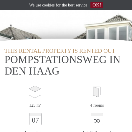
OK!
We use
cookies
for the best service
THIS RENTAL PROPERTY IS RENTED OUT
POMPSTATIONSWEG IN
DEN HAAG
2
125 m
4 rooms
∞
07