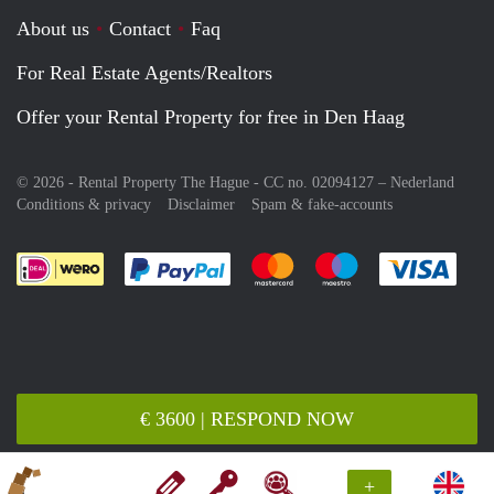
About us
Contact
Faq
For Real Estate Agents/Realtors
Offer your Rental Property for free in Den Haag
© 2026 - Rental Property The Hague - CC no. 02094127 –
Nederland
Conditions & privacy
Disclaimer
Spam & fake-accounts
Pay easily with :payment method
Pay easily with :payment meth
Pay easily with :pay
Pay e
€ 3600 | RESPOND NOW
+