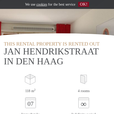
OK!
We use
cookies
for the best service
THIS RENTAL PROPERTY IS RENTED OUT
JAN HENDRIKSTRAAT
IN DEN HAAG
2
118 m
4 rooms
∞
07