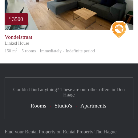
3500
€
Real 
Vondelstraat
Linked House
2
150 m
· 5 rooms · Immediately - Indefinite period
Couldn't find anything? These are our other offers in Den
Haag:
Rooms
Studio's
Apartments
Find your Rental Property on Rental Property The Hague