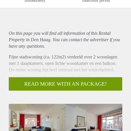
Immediately
Indefinite period
On this page you will find all information of this Rental
Property in Den Haag. You can contact the advertiser if you
have any questions.
Fijne stadswoning (ca. 122m2) verdeeld over 2 woonlagen
met 3 slaapkamers, open lichte woonkamer en een balkon.
De ruime woning ligt heel centraal met het winkelgebied,
openbaar vervoer op een steenworp afstand.
OMSCHRIJVING
READ MORE WITH AN PACKAGE!
Entree met meterkast op de begane grond, trap naar de 1e
etage, overloop met toegang tot alle vertrekken en
gastentoilet. Ruime woonkamer met mooie lichtinval is
gelegen aan de voorzijde. De separate keuken met
doorgeefluik naar de woonkamer, is voorzien van inbouw
apparatuur en is gelegen aan de achterzijde. De keuken geeft
toegang tot het balkon. Op deze etage bevindt zich een kamer