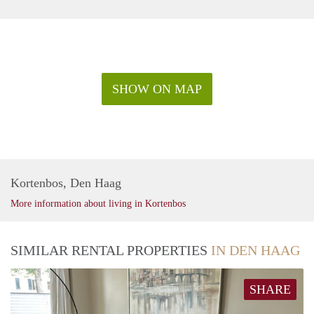
Grote Markt.
Verscholen tussen Paleis Noordeinde, de Koninklijke Stallen
en het Koninklijk Archief ligt de prachtige Paleistuin waar je
heerlijk kunt picknicken. Wil je even ontsnappen aan alle
hectiek van de stad? Het nabijgelegen Haagse Bos is een
SHOW ON MAP
heerlijk stadsbos om te wandelen en te luieren.
Kortenbos, Den Haag
More information about living in Kortenbos
SIMILAR RENTAL PROPERTIES
IN DEN HAAG
SHARE