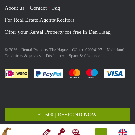
About us
Contact
Faq
For Real Estate Agents/Realtors
Offer your Rental Property for free in Den Haag
© 2026 - Rental Property The Hague - CC no. 02094127 –
Nederland
Conditions & privacy
Disclaimer
Spam & fake-accounts
Pay easily with :payment method
Pay easily with :payment meth
Pay easily with :pay
Pay e
€ 1600 | RESPOND NOW
+