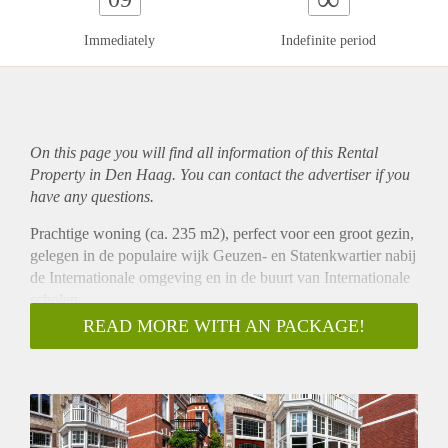
Immediately
Indefinite period
On this page you will find all information of this Rental
Property in Den Haag. You can contact the advertiser if you
have any questions.
Prachtige woning (ca. 235 m2), perfect voor een groot gezin,
gelegen in de populaire wijk Geuzen- en Statenkwartier nabij
de Internationale omgeving en in de buurt van Internationale
scholen.
De eengezinswoning telt 5 slaapkamers, 1
READ MORE WITH AN PACKAGE!
studeerkamer/kantoor, 1 inloop kast, 2 badkamers, 3 toiletten,
voor- en achtertuin, 2 grote terrassen en zelfs een wasruimte
ontbreekt niet in deze woning. De indeling, de sfeer en de
populaire ligging maken het huis tot een uitnodigend en
perfect familiehuis voor het toekomstige gezin.