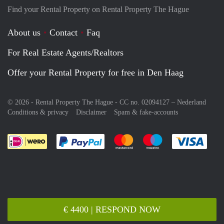
Find your Rental Property on Rental Property The Hague
About us
Contact
Faq
For Real Estate Agents/Realtors
Offer your Rental Property for free in Den Haag
© 2026 - Rental Property The Hague - CC no. 02094127 –
Nederland
Conditions & privacy
Disclaimer
Spam & fake-accounts
Pay easily with :payment method
Pay easily with :payment meth
Pay easily with :pay
Pay e
€ 4400 | RESPOND NOW