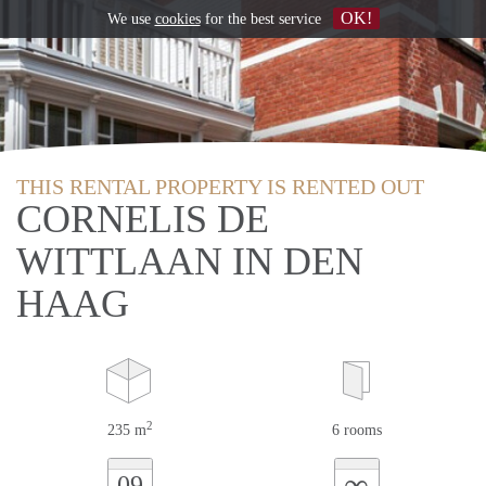
OK!
We use
cookies
for the best service
THIS RENTAL PROPERTY IS RENTED OUT
CORNELIS DE
WITTLAAN IN DEN
HAAG
2
235 m
6 rooms
∞
09