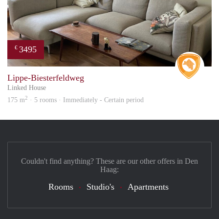
3495
€
Real 
Lippe-Biesterfeldweg
Linked House
2
175 m
· 5 rooms · Immediately - Certain period
Couldn't find anything? These are our other offers in Den
Haag:
Rooms
Studio's
Apartments