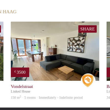
N HAAG
SHARE
3500
€
Wonen
Real Estat
Vondelstraat
B
Linked House
Li
2
150 m
· 5 rooms · Immediately - Indefinite period
3