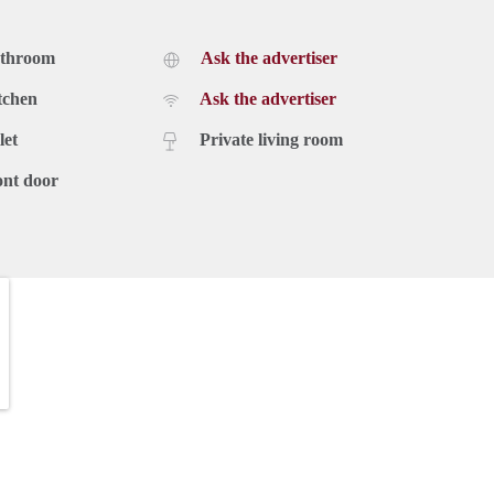
athroom
Ask the advertiser
tchen
Ask the advertiser
let
Private living room
ont door