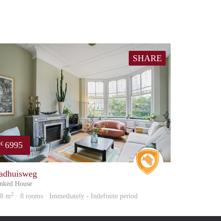
SHARE
6995
€
e
Real Estate
adhuisweg
nked House
2
48 m
· 8 rooms · Immediately - Indefinite period