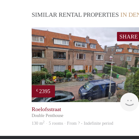
SIMILAR RENTAL PROPERTIES
IN DE
SHARE
2395
€
Roelofsstraat
Double Penthouse
2
130 m
· 5 rooms · From ? - Indefinite period