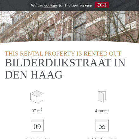
OK!
We use
cookies
for the best service
THIS RENTAL PROPERTY IS RENTED OUT
BILDERDIJKSTRAAT IN
DEN HAAG
2
97 m
4 rooms
∞
09