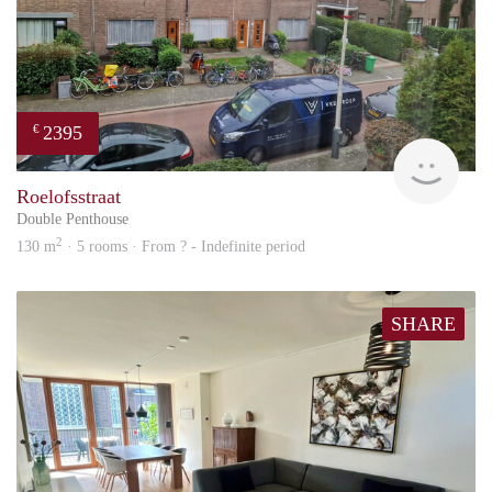
2395
€
Won
Roelofsstraat
Double Penthouse
2
130 m
· 5 rooms · From ? - Indefinite period
SHARE