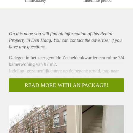
Immediately
Indefinite period
On this page you will find all information of this Rental
Property in Den Haag. You can contact the advertiser if you
have any questions.
Gelegen in het zeer gewilde Zeeheldenkwartier een ruime 3/4
kamerwoning van 97 m2.
Indeling: gezamenlijk entree op de begane grond, trap naar
de 2e etage, entree maisonnette, apart toilet, ruime
woon-/eetkamer aan de achterzijde van 4.07 x 4.62 met
READ MORE WITH AN PACKAGE!
schouw, doorloop naar de open keuken voorzien van diverse
luxe apparatuur ( koelkast, vriezer, combi oven, inductie
kookplaat, afzuigkap, vaatwasser ), ruime woon-/eetkamer
voorzijde van 4.06 x 4.62.
Trap naar de 3e etage, ruime overloop met toegang tot alle
ruimtes, badkamer voorzien van inloopdouche / wastafel /
toilet en wasmachine aansluiting, slaapkamer voorzijde van