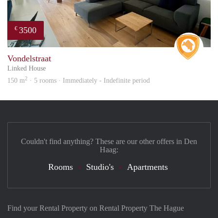
3500
€
Real 
Vondelstraat
Linked House
2
150 m
· 5 rooms · Immediately - Indefinite period
Couldn't find anything? These are our other offers in Den
Haag:
Rooms
Studio's
Apartments
Find your Rental Property on Rental Property The Hague