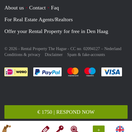
About us
Contact
Faq
For Real Estate Agents/Realtors
Offer your Rental Property for free in Den Haag
© 2026 - Rental Property The Hague - CC no. 02094127 –
Nederland
Conditions & privacy
Disclaimer
Spam & fake-accounts
Pay easily with :payment method
Pay easily with :payment meth
Pay easily with :pay
Pay e
€ 1750 | RESPOND NOW
+