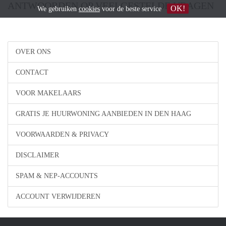
ANTWOORDEN OP VEELGESTELDE VRAGEN
OK!
We gebruiken
cookies
voor de beste service
OVER ONS
CONTACT
VOOR MAKELAARS
GRATIS JE HUURWONING AANBIEDEN IN DEN HAAG
VOORWAARDEN & PRIVACY
DISCLAIMER
SPAM & NEP-ACCOUNTS
ACCOUNT VERWIJDEREN