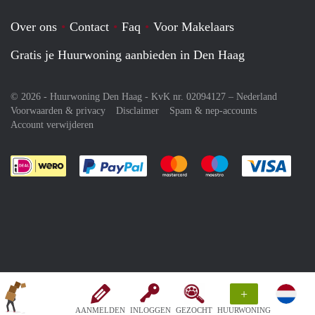
Over ons
Contact
Faq
Voor Makelaars
Gratis je Huurwoning aanbieden in Den Haag
© 2026 - Huurwoning Den Haag - KvK nr. 02094127 –
Nederland
Voorwaarden & privacy
Disclaimer
Spam & nep-accounts
Account verwijderen
Je rekent gemakkelijk af met Paypal
Je rekent gemakkelijk af met M
Je rekent gemakkelij
Je re
+
AANMELDEN
INLOGGEN
GEZOCHT
HUURWONING