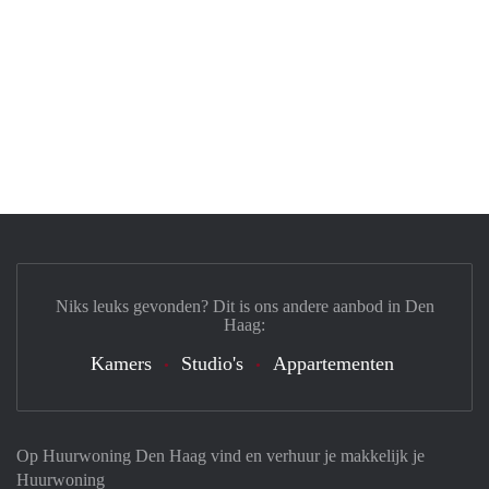
Niks leuks gevonden? Dit is ons andere aanbod in Den
Haag:
Kamers
Studio's
Appartementen
Op Huurwoning Den Haag vind en verhuur je makkelijk je
Huurwoning