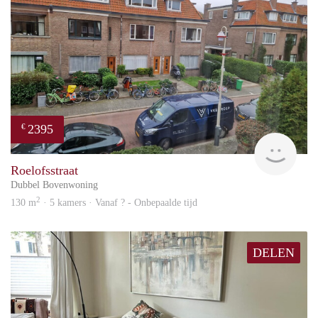
2395
€
Won
Roelofsstraat
Dubbel Bovenwoning
2
130 m
· 5 kamers · Vanaf ? - Onbepaalde tijd
DELEN