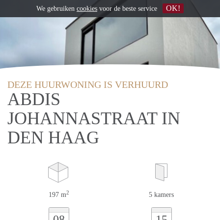
OK!
We gebruiken
cookies
voor de beste service
DEZE HUURWONING IS VERHUURD
ABDIS
JOHANNASTRAAT IN
DEN HAAG
2
197 m
5 kamers
08
15