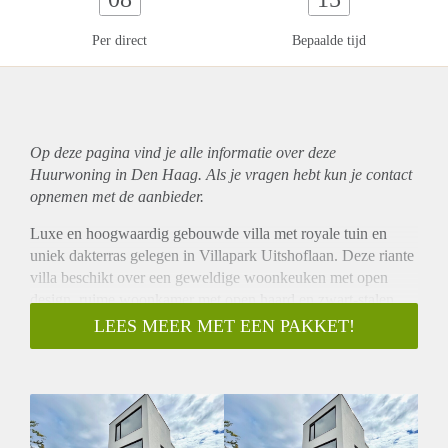
Per direct
Bepaalde tijd
Op deze pagina vind je alle informatie over deze
Huurwoning in Den Haag. Als je vragen hebt kun je contact
opnemen met de aanbieder.
Luxe en hoogwaardig gebouwde villa met royale tuin en
uniek dakterras gelegen in Villapark Uitshoflaan. Deze riante
villa beschikt over een geweldige woonkeuken met open
design, ruime woonkamer met open haard en zwart-stalen
glazen deuren. Een ultiem woongenot voor uw familie! De
LEES MEER MET EEN PAKKET!
prachtige tuin is toegankelijk door middel van schuifdeuren
welke buiten als het ware naar binnen haalt. Daarnaast is
deze luxe villa voorzien van een heerlijk dakterras, met
geweldig uitzicht op de zonsondergang en zonsopgang. De
woning komt geheel gemeubileerd, heeft 3-4 ruime