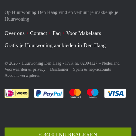
Op Huurwoning Den Haag vind en verhuur je makkelijk je
Huurwoning
Over ons
Contact
Faq
Voor Makelaars
Gratis je Huurwoning aanbieden in Den Haag
© 2026 - Huurwoning Den Haag - KvK nr. 02094127 –
Nederland
Voorwaarden & privacy
Disclaimer
Spam & nep-accounts
Account verwijderen
Je rekent gemakkelijk af met Paypal
Je rekent gemakkelijk af met M
Je rekent gemakkelij
Je re
€ 3400 | NU REAGEREN