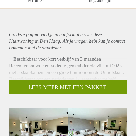
Per direct
Bepaalde tijd
Op deze pagina vind je alle informatie over deze
Huurwoning in Den Haag. Als je vragen hebt kun je contact
opnemen met de aanbieder.
-- Beschikbaar voor kort verblijf van 3 maanden --
Recent gebouwde en volledig gemeubileerde villa uit 2023
met 5 slaapkamers en een grote tuin rondom de Uithofslaan.
Beschikbaar voor een periode van 14 september tot half
december. Deze ruime halfvrijstaande gezinswoning is
LEES MEER MET EEN PAKKET!
214m2 groot en beschikt over een eigen parkeerplaats voor 2
auto’s. De woning is volledig gemeubileerd en heeft een
energielabel A+++ met warmtepomp, zonnepanelen en
WTW-systeem. De Uithofslaan ligt op de grens van Den
Haag, Wateringen en Kijkduin met uitvalswegen richting
Rotterdam en Amsterdam binnen handbereik. Met de auto of
fiets is de Internationale School van Den Haag en het strand