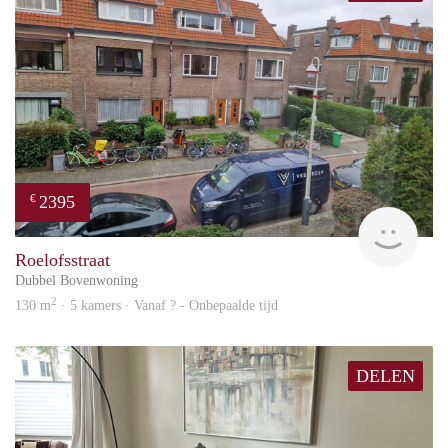
2395
€
Won
Roelofsstraat
Dubbel Bovenwoning
2
130 m
· 5 kamers · Vanaf ? - Onbepaalde tijd
DELEN