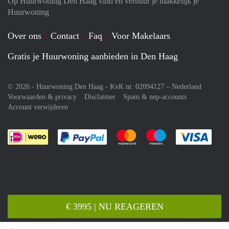
Op Huurwoning Den Haag vind en verhuur je makkelijk je
Huurwoning
Over ons
Contact
Faq
Voor Makelaars
Gratis je Huurwoning aanbieden in Den Haag
© 2026 - Huurwoning Den Haag - KvK nr. 02094127 –
Nederland
Voorwaarden & privacy
Disclaimer
Spam & nep-accounts
Account verwijderen
Je rekent gemakkelijk af met Paypal
Je rekent gemakkelijk af met M
Je rekent gemakkelij
Je re
€ 3995 | NU REAGEREN