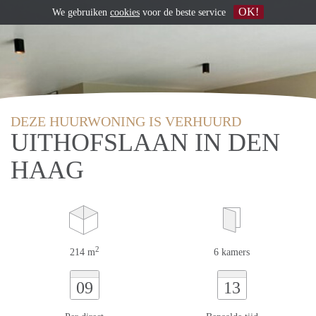
OK!
We gebruiken
cookies
voor de beste service
DEZE HUURWONING IS VERHUURD
UITHOFSLAAN IN DEN
HAAG
2
214 m
6 kamers
09
13