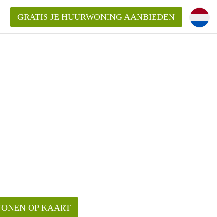
GRATIS JE HUURWONING AANBIEDEN
TONEN OP KAART