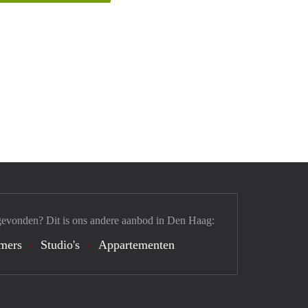
gevonden? Dit is ons andere aanbod in Den Haag:
mers
Studio's
Appartementen