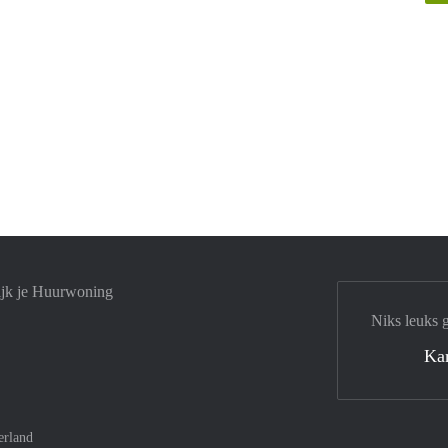
ijk je Huurwoning
Niks leuks 
Ka
erland