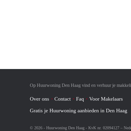
Op Huurwoning Den Haag vind en verhuur je makkel
Over ons
Contact
Faq
Voor Makelaars
Gratis je Huurwoning aanbieden in Den Haag
© 2026 - Huurwoning Den Haag - KvK nr. 02094127 –
Ned