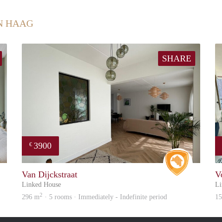
N HAAG
SHARE
3900
€
Real Estate
Real Estat
Van Dijckstraat
V
Linked House
Li
2
296 m
· 5 rooms · Immediately - Indefinite period
1