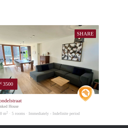
SHARE
3500
€
e
Real Estate
ondelstraat
nked House
2
50 m
· 5 rooms · Immediately - Indefinite period