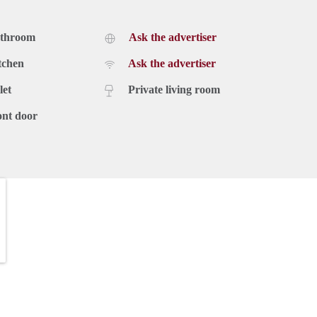
athroom
Ask the advertiser
tchen
Ask the advertiser
let
Private living room
ont door