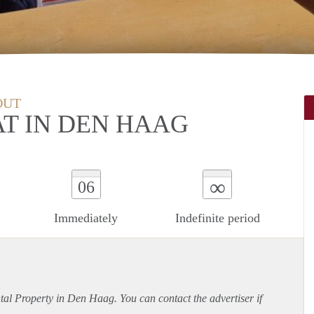
OUT
T IN DEN HAAG
∞
06
Immediately
Indefinite period
ntal Property in Den Haag. You can contact the advertiser if