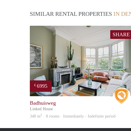
SIMILAR RENTAL PROPERTIES
IN DE
SHARE
6995
€
Badhuisweg
Linked House
2
348 m
· 8 rooms · Immediately - Indefinite period