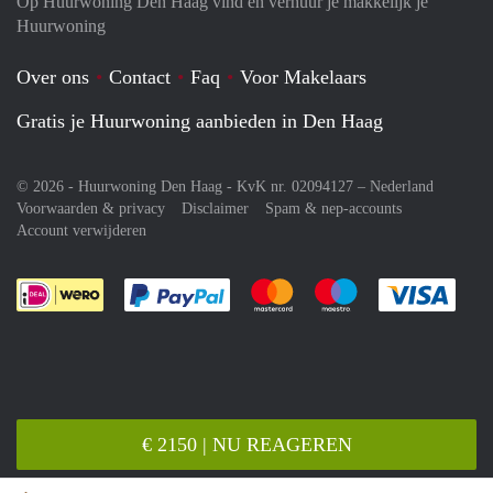
Op Huurwoning Den Haag vind en verhuur je makkelijk je
Huurwoning
Over ons
Contact
Faq
Voor Makelaars
Gratis je Huurwoning aanbieden in Den Haag
© 2026 - Huurwoning Den Haag - KvK nr. 02094127 –
Nederland
Voorwaarden & privacy
Disclaimer
Spam & nep-accounts
Account verwijderen
Je rekent gemakkelijk af met Paypal
Je rekent gemakkelijk af met M
Je rekent gemakkelij
Je re
€ 2150 | NU REAGEREN