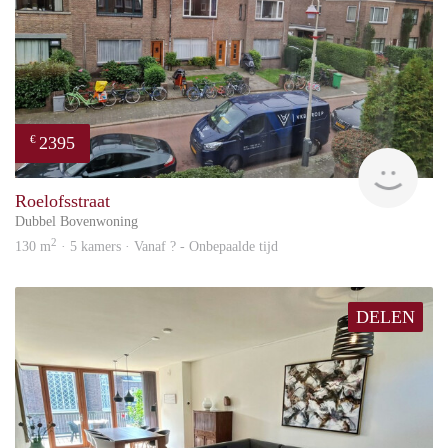
2395
€
Won
Roelofsstraat
Dubbel Bovenwoning
2
130 m
· 5 kamers · Vanaf ? - Onbepaalde tijd
DELEN