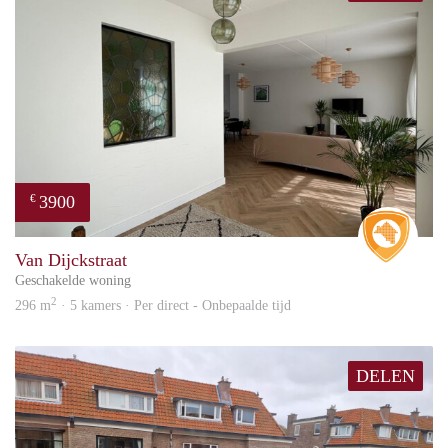
3900
€
Real 
Van Dijckstraat
Geschakelde woning
2
296 m
· 5 kamers · Per direct - Onbepaalde tijd
DELEN