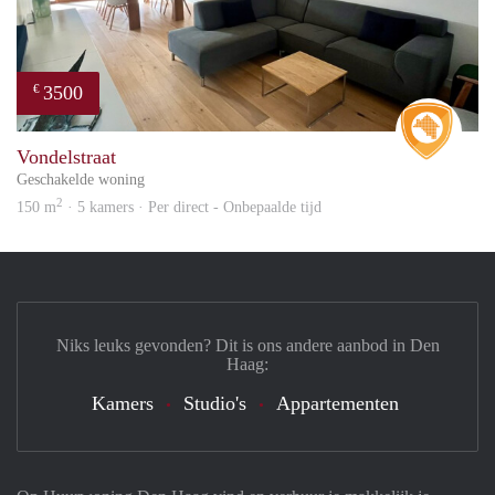
3500
€
Real 
Vondelstraat
Geschakelde woning
2
150 m
· 5 kamers · Per direct - Onbepaalde tijd
Niks leuks gevonden? Dit is ons andere aanbod in Den
Haag:
Kamers
Studio's
Appartementen