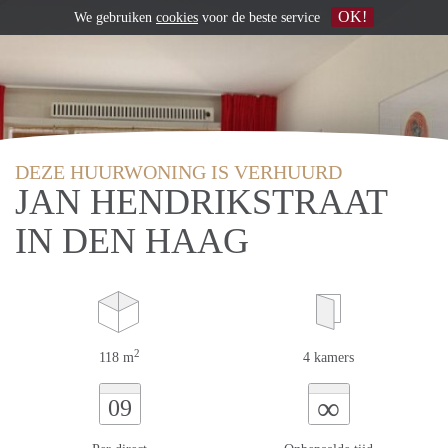
OK!
We gebruiken
cookies
voor de beste service
DEZE HUURWONING IS VERHUURD
JAN HENDRIKSTRAAT
IN DEN HAAG
2
118 m
4 kamers
∞
09