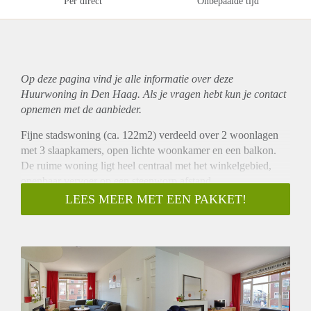
Per direct
Onbepaalde tijd
Op deze pagina vind je alle informatie over deze
Huurwoning in Den Haag. Als je vragen hebt kun je contact
opnemen met de aanbieder.
Fijne stadswoning (ca. 122m2) verdeeld over 2 woonlagen
met 3 slaapkamers, open lichte woonkamer en een balkon.
De ruime woning ligt heel centraal met het winkelgebied,
openbaar vervoer op een steenworp afstand.
OMSCHRIJVING
LEES MEER MET EEN PAKKET!
Entree met meterkast op de begane grond, trap naar de 1e
etage, overloop met toegang tot alle vertrekken en
gastentoilet. Ruime woonkamer met mooie lichtinval is
gelegen aan de voorzijde. De separate keuken met
doorgeefluik naar de woonkamer, is voorzien van inbouw
apparatuur en is gelegen aan de achterzijde. De keuken geeft
toegang tot het balkon. Op deze etage bevindt zich een kamer