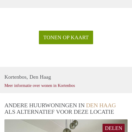
Grote Markt.
Verscholen tussen Paleis Noordeinde, de Koninklijke Stallen
en het Koninklijk Archief ligt de prachtige Paleistuin waar je
heerlijk kunt picknicken. Wil je even ontsnappen aan alle
hectiek van de stad? Het nabijgelegen Haagse Bos is een
TONEN OP KAART
heerlijk stadsbos om te wandelen en te luieren.
Kortenbos, Den Haag
Meer informatie over wonen in Kortenbos
ANDERE HUURWONINGEN IN
DEN HAAG
ALS ALTERNATIEF VOOR DEZE LOCATIE
DELEN