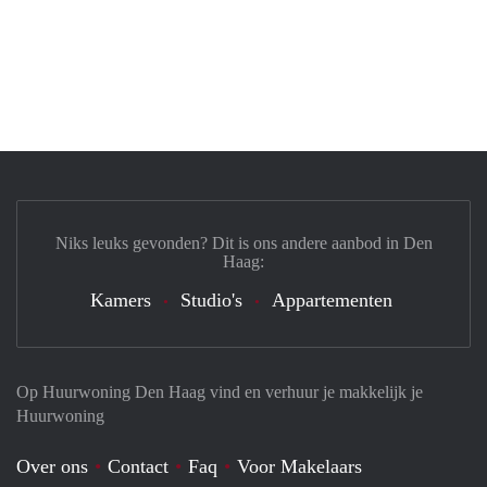
Niks leuks gevonden? Dit is ons andere aanbod in Den
Haag:
Kamers
Studio's
Appartementen
Op Huurwoning Den Haag vind en verhuur je makkelijk je
Huurwoning
Over ons
Contact
Faq
Voor Makelaars