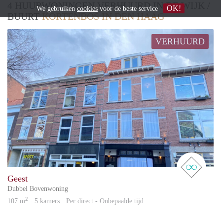
4 HUURWONINGEN VERHUURD IN DE WIJK /
OK!
We gebruiken
cookies
voor de beste service
BUURT
KORTENBOS IN DEN HAAG
VERHUURD
real 
Geest
Dubbel Bovenwoning
2
107 m
· 5 kamers · Per direct - Onbepaalde tijd