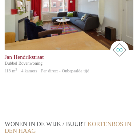
real 
Jan Hendrikstraat
Dubbel Bovenwoning
2
118 m
· 4 kamers · Per direct - Onbepaalde tijd
WONEN IN DE WIJK / BUURT
KORTENBOS IN
DEN HAAG