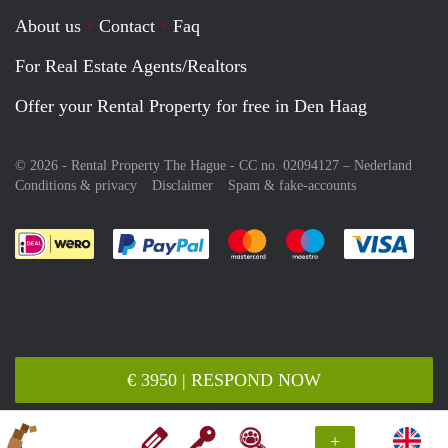
About us
Contact
Faq
For Real Estate Agents/Realtors
Offer your Rental Property for free in Den Haag
© 2026 - Rental Property The Hague - CC no. 02094127 –
Nederland
Conditions & privacy
Disclaimer
Spam & fake-accounts
Pay easily with :payment method
Pay easily with :payment meth
Pay easily with :pay
Pay e
€ 3950 | RESPOND NOW
+