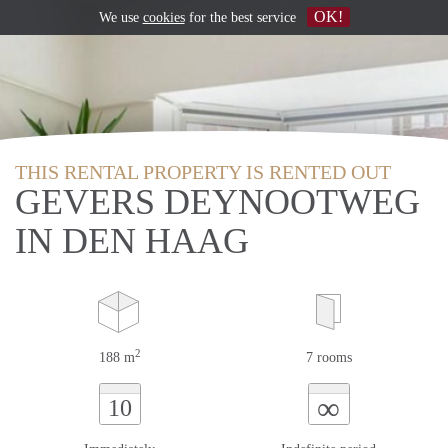
OK!
We use
cookies
for the best service
THIS RENTAL PROPERTY IS RENTED OUT
GEVERS DEYNOOTWEG
IN DEN HAAG
2
188 m
7 rooms
∞
10