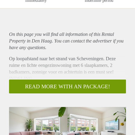
Immediately
Indefinite period
On this page you will find all information of this Rental
Property in Den Haag. You can contact the advertiser if you
have any questions.
Op loopafstand naar het strand van Scheveningen. Deze
ruime en lichte eengezinswoning met 6 slaapkamers, 2
badkamers, zonnige voor en achtertuin is een must see!
INDELING
Entree via afgesloten voortuin, tochtportaal met garderobe,
READ MORE WITH AN PACKAGE!
openslaande deuren, hal met originele granieten vloer die
toegang geeft tot alle vertrekken op de begane grond.
Ingebouwde wijnklimaatkoelkast onder de trap, en separaat
toilet bevinden zich op de hal.
Lichte woon- en eetkamer met ensuite deuren en voorzien
van houten visgraatvloer. Schuifdeur die toegang geeft tot de
royale en zonnige tuin. Afgesloten moderne keuken met