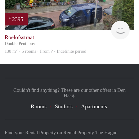
2395
€
Won
Roelofsstraat
Double Penthouse
2
130 m
· 5 rooms · From ? - Indefinite period
Couldn't find anything? These are our other offers in Den
Haag:
Rooms
Studio's
Apartments
Find your Rental Property on Rental Property The Hague