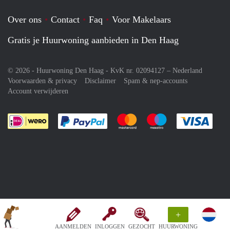
Over ons
Contact
Faq
Voor Makelaars
Gratis je Huurwoning aanbieden in Den Haag
© 2026 - Huurwoning Den Haag - KvK nr. 02094127 –
Nederland
Voorwaarden & privacy
Disclaimer
Spam & nep-accounts
Account verwijderen
Je rekent gemakkelijk af met Paypal
Je rekent gemakkelijk af met M
Je rekent gemakkelij
Je re
+
AANMELDEN
INLOGGEN
GEZOCHT
HUURWONING