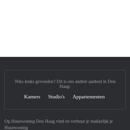
Niks leuks gevonden? Dit is ons andere aanbod in Den
Haag:
Kamers
Studio's
Appartementen
Op Huurwoning Den Haag vind en verhuur je makkelijk je
Huurwoning