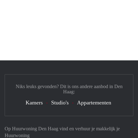
Niks leuks gevonden? Dit is ons andere aanbod in Den
Haag:
Kamers
Studio's
Appartementen
Op Huurwoning Den Haag vind en verhuur je makkelijk je
Huurwoning