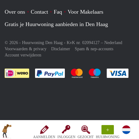
Over ons
Contact
Faq
Voor Makelaars
Gratis je Huurwoning aanbieden in Den Haag
© 2026 - Huurwoning Den Haag - KvK nr. 02094127 –
Nederland
Voorwaarden & privacy
Disclaimer
Spam & nep-accounts
Account verwijderen
Je rekent gemakkelijk af met Paypal
Je rekent gemakkelijk af met M
Je rekent gemakkelij
Je re
+
AANMELDEN
INLOGGEN
GEZOCHT
HUURWONING