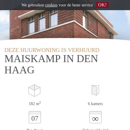
OK!
We gebruiken
cookies
voor de beste service
DEZE HUURWONING IS VERHUURD
MAISKAMP IN DEN
HAAG
2
182 m
6 kamers
∞
07