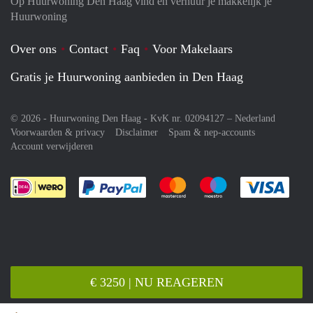
Op Huurwoning Den Haag vind en verhuur je makkelijk je
Huurwoning
Over ons
Contact
Faq
Voor Makelaars
Gratis je Huurwoning aanbieden in Den Haag
© 2026 - Huurwoning Den Haag - KvK nr. 02094127 –
Nederland
Voorwaarden & privacy
Disclaimer
Spam & nep-accounts
Account verwijderen
Je rekent gemakkelijk af met Paypal
Je rekent gemakkelijk af met M
Je rekent gemakkelij
Je re
€ 3250 | NU REAGEREN