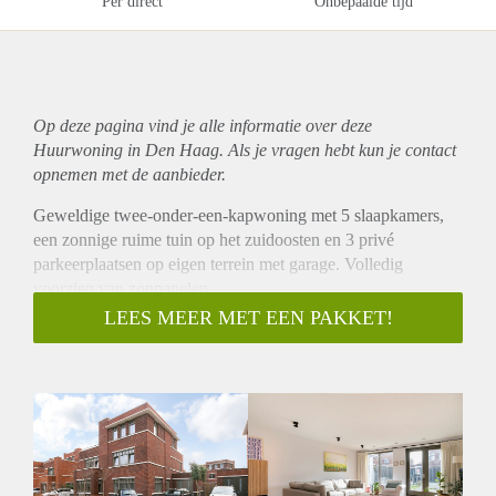
Per direct
Onbepaalde tijd
Op deze pagina vind je alle informatie over deze
Huurwoning in Den Haag. Als je vragen hebt kun je contact
opnemen met de aanbieder.
Geweldige twee-onder-een-kapwoning met 5 slaapkamers,
een zonnige ruime tuin op het zuidoosten en 3 privé
parkeerplaatsen op eigen terrein met garage. Volledig
voorzien van zonpanelen.
INDELING
LEES MEER MET EEN PAKKET!
Via de oprit naar de voordeur, waar er plek is voor drie auto's
op eigen terrein. Entree, hal die toegang geeft tot alle
vertrekken op de begane grond. In de hal bevindt zich een
aparte toilet. Zeer ruime woonkamer met open keuken met
kookeiland voorzien van inbouw apparatuur; koelkast,
vriezer, vaatwasser, kookplaat, afzuiger en oven. Vanuit de
woonkamer via openslaande deuren toegang naar de zeer