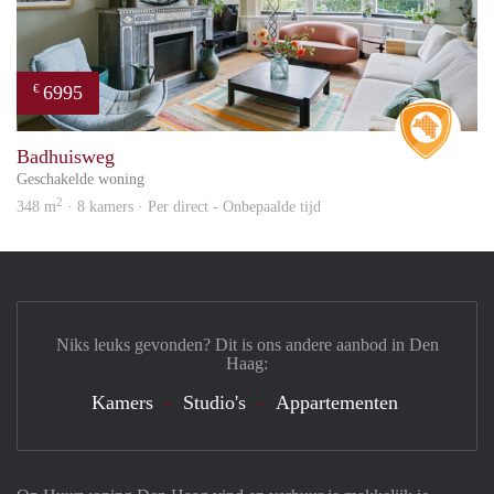
6995
€
Real 
Badhuisweg
Geschakelde woning
2
348 m
· 8 kamers · Per direct - Onbepaalde tijd
Niks leuks gevonden? Dit is ons andere aanbod in Den
Haag:
Kamers
Studio's
Appartementen