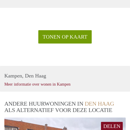
vingers, maar zelf geen tuin? Aan het Vlaskamp in de
aangrenzende wijk Mariahoeve vind je buurttuin Overbosch.
Daar kun je eigen volkstuintje huren.
TONEN OP KAART
Kampen, Den Haag
Meer informatie over wonen in Kampen
ANDERE HUURWONINGEN IN
DEN HAAG
ALS ALTERNATIEF VOOR DEZE LOCATIE
DELEN