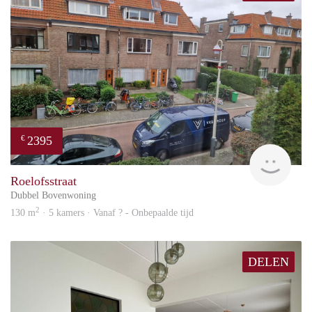
2395
€
Won
Roelofsstraat
Dubbel Bovenwoning
2
130 m
· 5 kamers · Vanaf ? - Onbepaalde tijd
DELEN