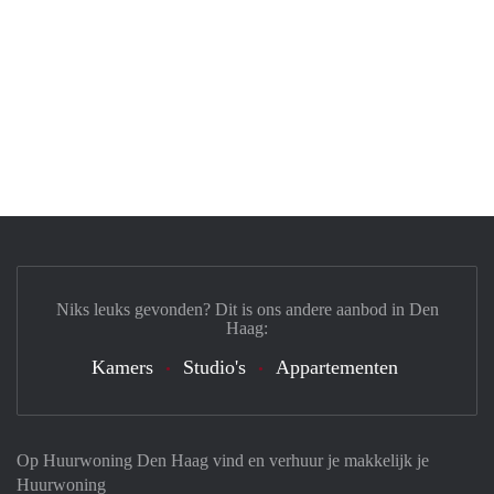
Niks leuks gevonden? Dit is ons andere aanbod in Den
Haag:
Kamers
Studio's
Appartementen
Op Huurwoning Den Haag vind en verhuur je makkelijk je
Huurwoning