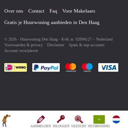
Over ons
Contact
Faq
Voor Makelaars
Gratis je Huurwoning aanbieden in Den Haag
© 2026 - Huurwoning Den Haag - KvK nr. 02094127 –
Nederland
Voorwaarden & privacy
Disclaimer
Spam & nep-accounts
Account verwijderen
Je rekent gemakkelijk af met Paypal
Je rekent gemakkelijk af met M
Je rekent gemakkelij
Je re
+
AANMELDEN
INLOGGEN
GEZOCHT
HUURWONING