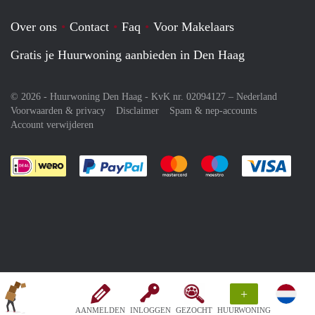
Over ons
Contact
Faq
Voor Makelaars
Gratis je Huurwoning aanbieden in Den Haag
© 2026 - Huurwoning Den Haag - KvK nr. 02094127 –
Nederland
Voorwaarden & privacy
Disclaimer
Spam & nep-accounts
Account verwijderen
Je rekent gemakkelijk af met Paypal
Je rekent gemakkelijk af met M
Je rekent gemakkelij
Je re
+
AANMELDEN
INLOGGEN
GEZOCHT
HUURWONING