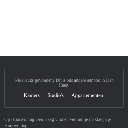
Niks leuks gevonden? Dit is ons andere aanbod in Den
Haag:
Kamers
Studio's
Appartementen
Op Huurwoning Den Haag vind en verhuur je makkelijk je
Huurwoning