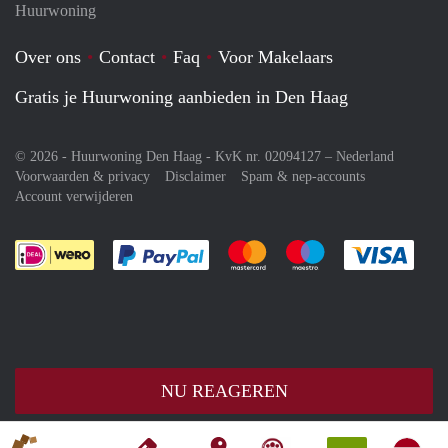
Huurwoning
Over ons
Contact
Faq
Voor Makelaars
Gratis je Huurwoning aanbieden in Den Haag
© 2026 - Huurwoning Den Haag - KvK nr. 02094127 –
Nederland
Voorwaarden & privacy
Disclaimer
Spam & nep-accounts
Account verwijderen
Je rekent gemakkelijk af met Paypal
Je rekent gemakkelijk af met M
Je rekent gemakkelij
Je re
NU REAGEREN