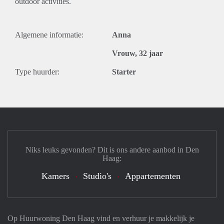
outdoor activities.
Algemene informatie:
Anna
Vrouw, 32 jaar
Type huurder:
Starter
Niks leuks gevonden? Dit is ons andere aanbod in Den
Haag:
Kamers
Studio's
Appartementen
Op Huurwoning Den Haag vind en verhuur je makkelijk je