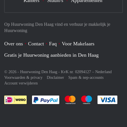
Kamers
Studio's
Appartementen
Op Huurwoning Den Haag vind en verhuur je makkelijk je
Huurwoning
Over ons
Contact
Faq
Voor Makelaars
Gratis je Huurwoning aanbieden in Den Haag
© 2026 - Huurwoning Den Haag - KvK nr. 02094127 –
Nederland
Voorwaarden & privacy
Disclaimer
Spam & nep-accounts
Account verwijderen
Je rekent gemakkelijk af met Paypal
Je rekent gemakkelijk af met M
Je rekent gemakkelij
Je re