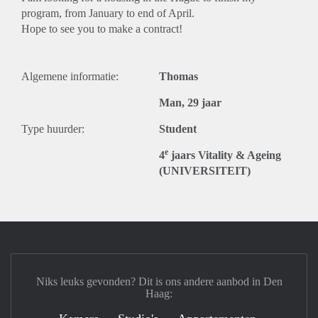
program, from January to end of April.
Hope to see you to make a contract!
Algemene informatie:
Thomas
Man, 29 jaar
Type huurder:
Student
e
4
jaars Vitality & Ageing
(UNIVERSITEIT)
Niks leuks gevonden? Dit is ons andere aanbod in Den
Haag: