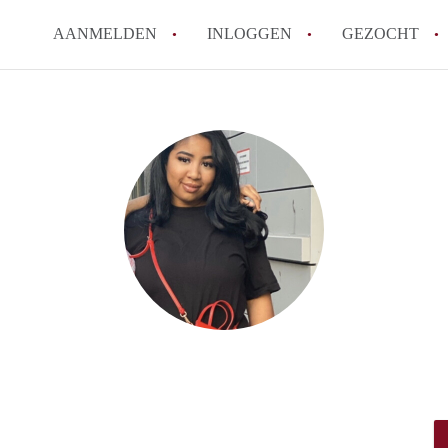
AANMELDEN
INLOGGEN
GEZOCHT