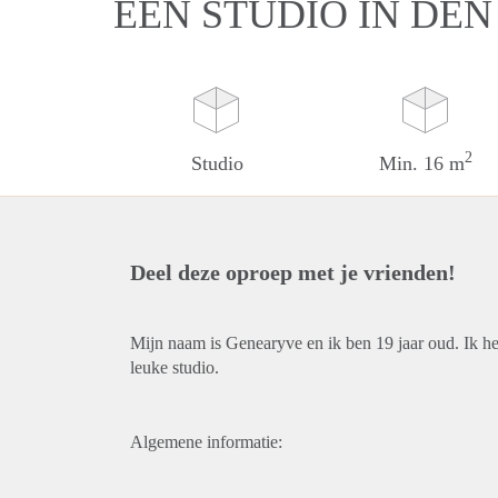
EEN STUDIO IN DE
2
Studio
Min. 16 m
Deel deze oproep met je vrienden!
Mijn naam is Genearyve en ik ben 19 jaar oud. Ik he
leuke studio.
Algemene informatie: