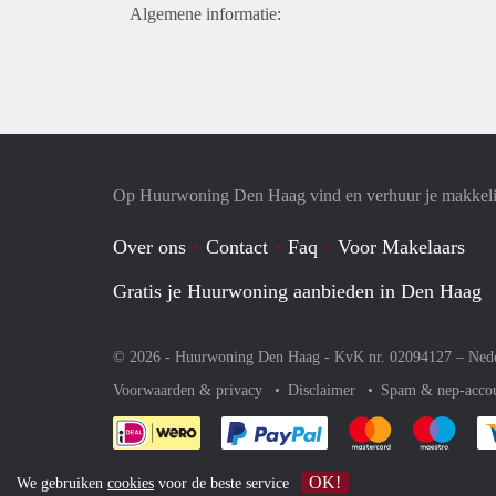
Algemene informatie:
Op Huurwoning Den Haag vind en verhuur je makkel
Over ons
Contact
Faq
Voor Makelaars
Gratis je Huurwoning aanbieden in Den Haag
© 2026 - Huurwoning Den Haag - KvK nr. 02094127 –
Ned
Voorwaarden & privacy
Disclaimer
Spam & nep-acco
Je rekent gemakkelijk af 
Je rekent gemak
Je rek
OK!
We gebruiken
cookies
voor de beste service