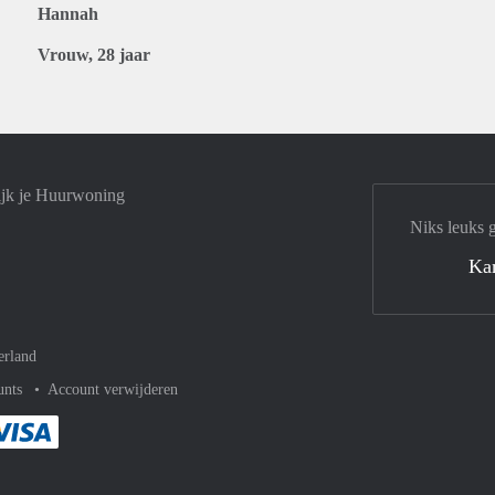
Hannah
Vrouw, 28 jaar
ijk je Huurwoning
Niks leuks 
Ka
erland
unts
Account verwijderen
met Paypal
kelijk af met Mastercard
ent gemakkelijk af met Meastro
Je rekent gemakkelijk af met Visa