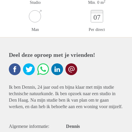
2
Studio
Min. 0 m
07
Man
Per direct
Deel deze oproep met je vrienden!
Ik ben Dennis, 24 jaar oud en bijna klaar met mijn studie
technische natuurkunde. Ik ben opzoek naar een studio in
Den Haag. Na mijn studie ben ik van plan om te gaan
werken, en dan heb ik behoefte aan een woning voor mijzelf.
Algemene informatie:
Dennis