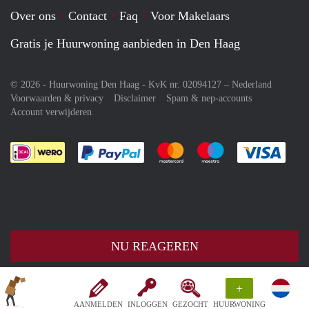
Over ons
Contact
Faq
Voor Makelaars
Gratis je Huurwoning aanbieden in Den Haag
© 2026 - Huurwoning Den Haag - KvK nr. 02094127 –
Nederland
Voorwaarden & privacy
Disclaimer
Spam & nep-accounts
Account verwijderen
Je rekent gemakkelijk af met Paypal
Je rekent gemakkelijk af met M
Je rekent gemakkelij
Je re
NU REAGEREN
+
AANMELDEN
INLOGGEN
GEZOCHT
HUURWONING