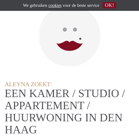
OK!
We gebruiken
cookies
voor de beste service
ALEYNA ZOEKT:
EEN KAMER / STUDIO /
APPARTEMENT /
HUURWONING IN DEN
HAAG