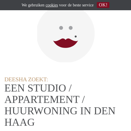
OK!
We gebruiken
cookies
voor de beste service
DEESHA ZOEKT:
EEN STUDIO /
APPARTEMENT /
HUURWONING IN DEN
HAAG