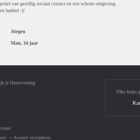
geniet van gezellig sociaal contact en een schone omgeving.
en babbel :)!
Jörgen
Man, 34 jaar
ijk je Huurwoning
Niks leuks 
Ka
erland
unts
Account verwijderen