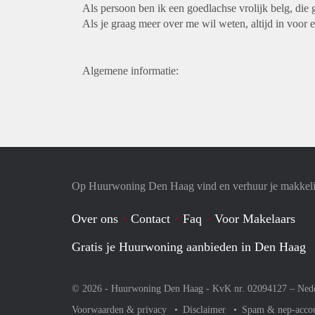
Als persoon ben ik een goedlachse vrolijk belg, die 
Als je graag meer over me wil weten, altijd in voor e
Algemene informatie:
Op Huurwoning Den Haag vind en verhuur je makkel
Over ons
Contact
Faq
Voor Makelaars
Gratis je Huurwoning aanbieden in Den Haag
© 2026 - Huurwoning Den Haag - KvK nr. 02094127 –
Ned
Voorwaarden & privacy
Disclaimer
Spam & nep-acco