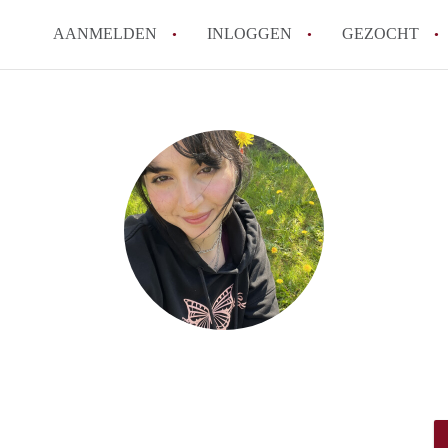
AANMELDEN
INLOGGEN
GEZOCHT