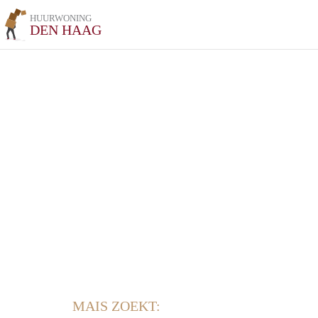
HUURWONING
DEN HAAG
MAIS ZOEKT: