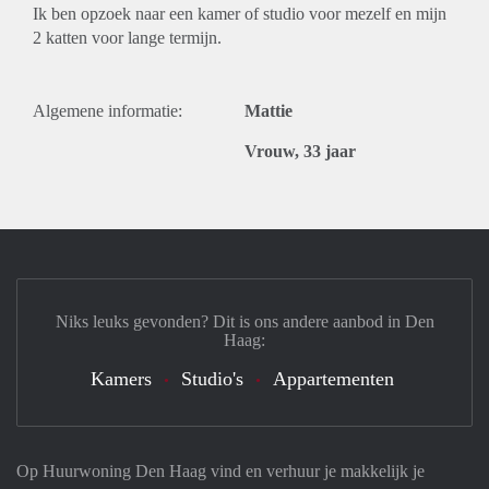
Ik ben opzoek naar een kamer of studio voor mezelf en mijn
2 katten voor lange termijn.
Algemene informatie:
Mattie
Vrouw, 33 jaar
Niks leuks gevonden? Dit is ons andere aanbod in Den
Haag:
Kamers
Studio's
Appartementen
Op Huurwoning Den Haag vind en verhuur je makkelijk je