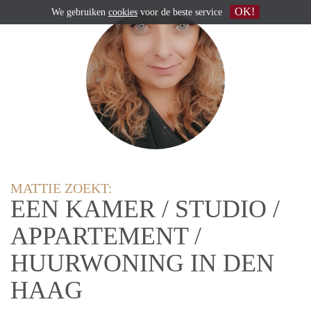
OK!
We gebruiken
cookies
voor de beste service
MATTIE ZOEKT:
EEN KAMER / STUDIO /
APPARTEMENT /
HUURWONING IN DEN
HAAG