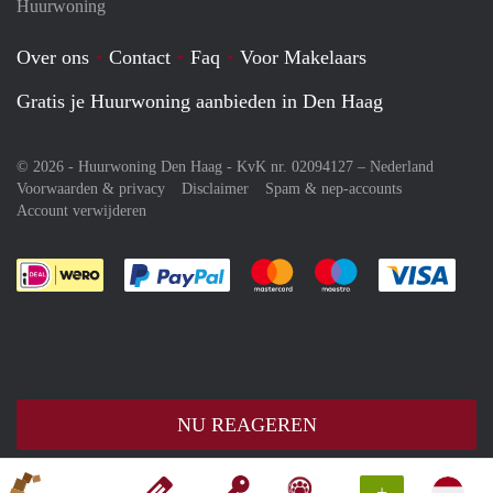
Huurwoning
Over ons
Contact
Faq
Voor Makelaars
Gratis je Huurwoning aanbieden in Den Haag
© 2026 - Huurwoning Den Haag - KvK nr. 02094127 –
Nederland
Voorwaarden & privacy
Disclaimer
Spam & nep-accounts
Account verwijderen
Je rekent gemakkelijk af met Paypal
Je rekent gemakkelijk af met M
Je rekent gemakkelij
Je re
NU REAGEREN
+