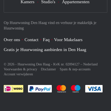
Kamers
Studio's
Appartementen
Op Huurwoning Den Haag vind en verhuur je makkelijk je
Huurwoning
Over ons
Contact
Faq
Voor Makelaars
Gratis je Huurwoning aanbieden in Den Haag
© 2026 - Huurwoning Den Haag - KvK nr. 02094127 –
Nederland
Voorwaarden & privacy
Disclaimer
Spam & nep-accounts
Account verwijderen
Je rekent gemakkelijk af met Paypal
Je rekent gemakkelijk af met M
Je rekent gemakkelij
Je re