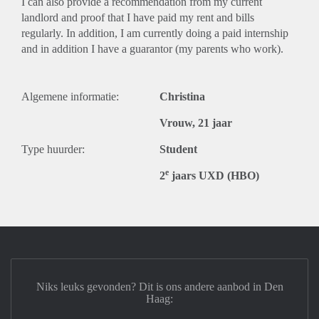
I can also provide a recommendation from my current
landlord and proof that I have paid my rent and bills
regularly. In addition, I am currently doing a paid internship
and in addition I have a guarantor (my parents who work).
Algemene informatie:
Christina
Vrouw, 21 jaar
Type huurder:
Student
e
2
jaars UXD (HBO)
Niks leuks gevonden? Dit is ons andere aanbod in Den
Haag: