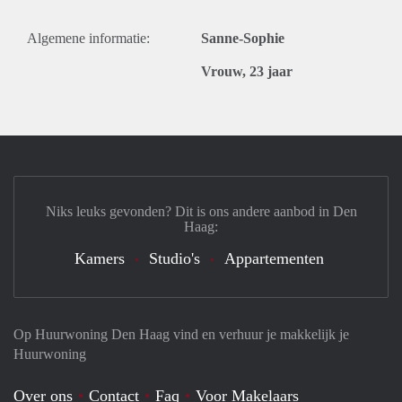
Algemene informatie:
Sanne-Sophie
Vrouw, 23 jaar
Niks leuks gevonden? Dit is ons andere aanbod in Den
Haag:
Kamers
Studio's
Appartementen
Op Huurwoning Den Haag vind en verhuur je makkelijk je
Huurwoning
Over ons
Contact
Faq
Voor Makelaars