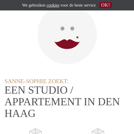
OK!
We gebruiken
cookies
voor de beste service
SANNE-SOPHIE ZOEKT:
EEN STUDIO /
APPARTEMENT IN DEN
HAAG