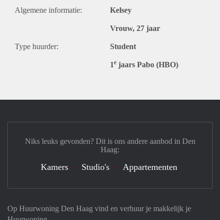
Algemene informatie:
Kelsey
Vrouw, 27 jaar
Type huurder:
Student
e
1
jaars Pabo (HBO)
Niks leuks gevonden? Dit is ons andere aanbod in Den
Haag:
Kamers
Studio's
Appartementen
Op Huurwoning Den Haag vind en verhuur je makkelijk je
Huurwoning