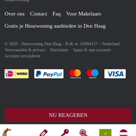
Over ons
Contact
Faq
Voor Makelaars
Gratis je Huurwoning aanbieden in Den Haag
© 2026 - Huurwoning Den Haag - KvK nr. 02094127 –
Nederland
Voorwaarden & privacy
Disclaimer
Spam & nep-accounts
Account verwijderen
Je rekent gemakkelijk af met Paypal
Je rekent gemakkelijk af met M
Je rekent gemakkelij
Je re
NU REAGEREN
+