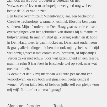
zich ook alvast voor proberen te bereiden op het
'volwassenen' leven maar hopelijk evengoed nog wel een
beetje de lol er van in zien.
Een beetje over mijzelf: Vijfentwintig jaar, een bachelor in
Creative Technology waarna ik techniek filosofie ben gaan
studeren. Mijn afstuderen in Den Haag gaat over de ethische
overwegingen van het gebruiken van drones bij humanitaire
hulpverlening. In mijn vrijetijd ga ik graag zeilen en ik hoop
in Den Haag weer te gaan hockeyen. Daarnaast onderneem
ik graag allerlei dingen, ik ben dan ook mijn gehele studietijd
wel bezig geweest met commissies, besturen, of bijbaantjes.
Verder zeker niet schuw voor wat gezelligheid en een feestje,
maar na ruim 6 jaar feest in Enschede wel op zoek naar wat
meer stabiliteit.
Ik denk niet dat ik mij meer dan 400 euro per maand kan
veroorloven, en zou toch wel graag een beetje centraal
wonen. Weten jullie iets, of hebben jullie zelf een plekje voor
mij vrij? Ik hoor het allemaal graag!
Algemene informatie:
Duuk