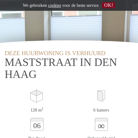
OK!
We gebruiken
cookies
voor de beste service
DEZE HUURWONING IS VERHUURD
MASTSTRAAT IN DEN
HAAG
2
128 m
6 kamers
∞
06