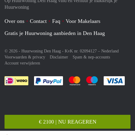
Op Huurwoning Den Haag vind en verhuur je makkelijk je
Huurwoning
Over ons
Contact
Faq
Voor Makelaars
Gratis je Huurwoning aanbieden in Den Haag
© 2026 - Huurwoning Den Haag - KvK nr. 02094127 –
Nederland
Voorwaarden & privacy
Disclaimer
Spam & nep-accounts
Account verwijderen
Je rekent gemakkelijk af met Paypal
Je rekent gemakkelijk af met M
Je rekent gemakkelij
Je re
€ 2100 | NU REAGEREN