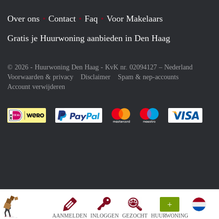
Over ons
Contact
Faq
Voor Makelaars
Gratis je Huurwoning aanbieden in Den Haag
© 2026 - Huurwoning Den Haag - KvK nr. 02094127 –
Nederland
Voorwaarden & privacy
Disclaimer
Spam & nep-accounts
Account verwijderen
Je rekent gemakkelijk af met Paypal
Je rekent gemakkelijk af met M
Je rekent gemakkelij
Je re
+
AANMELDEN
INLOGGEN
GEZOCHT
HUURWONING