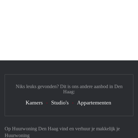
Niks leuks gevonden? Dit is ons andere aanbod in Den
Haag:
Kamers
Studio's
Appartementen
Op Huurwoning Den Haag vind en verhuur je makkelijk je
Huurwoning