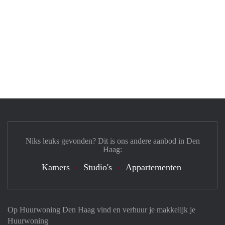
Niks leuks gevonden? Dit is ons andere aanbod in Den
Haag:
Kamers
Studio's
Appartementen
Op Huurwoning Den Haag vind en verhuur je makkelijk je
Huurwoning