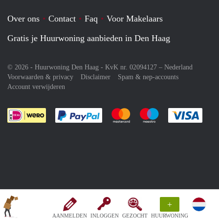
Over ons
Contact
Faq
Voor Makelaars
Gratis je Huurwoning aanbieden in Den Haag
© 2026 - Huurwoning Den Haag - KvK nr. 02094127 –
Nederland
Voorwaarden & privacy
Disclaimer
Spam & nep-accounts
Account verwijderen
Je rekent gemakkelijk af met Paypal
Je rekent gemakkelijk af met M
Je rekent gemakkelij
Je re
+
AANMELDEN
INLOGGEN
GEZOCHT
HUURWONING