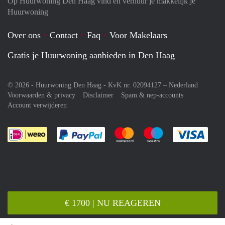
Op Huurwoning Den Haag vind en verhuur je makkelijk je
Huurwoning
Over ons
Contact
Faq
Voor Makelaars
Gratis je Huurwoning aanbieden in Den Haag
© 2026 - Huurwoning Den Haag - KvK nr. 02094127 –
Nederland
Voorwaarden & privacy
Disclaimer
Spam & nep-accounts
Account verwijderen
Je rekent gemakkelijk af met Paypal
Je rekent gemakkelijk af met M
Je rekent gemakkelij
Je re
€ 1700 | NU REAGEREN