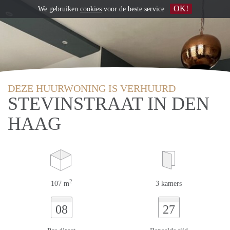
OK!
We gebruiken
cookies
voor de beste service
DEZE HUURWONING IS VERHUURD
STEVINSTRAAT IN DEN
HAAG
2
107 m
3 kamers
08
27