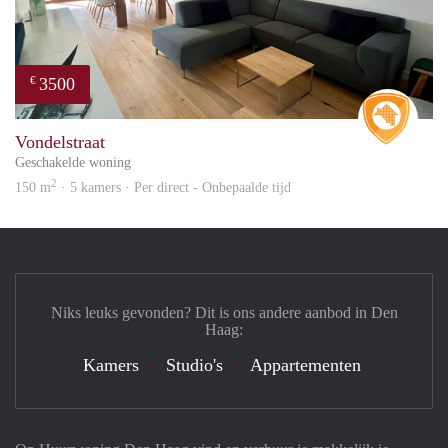
3500
€
Real 
Vondelstraat
Geschakelde woning
2
150 m
· 5 kamers · Per direct - Onbepaalde tijd
Niks leuks gevonden? Dit is ons andere aanbod in Den
Haag:
Kamers
Studio's
Appartementen