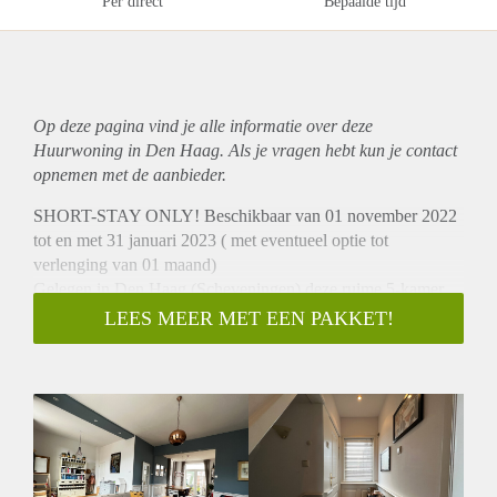
Per direct
Bepaalde tijd
Op deze pagina vind je alle informatie over deze
Huurwoning in Den Haag. Als je vragen hebt kun je contact
opnemen met de aanbieder.
SHORT-STAY ONLY! Beschikbaar van 01 november 2022
tot en met 31 januari 2023 ( met eventueel optie tot
verlenging van 01 maand)
Gelegen in Den Haag (Scheveningen) deze ruime 5-kamer
bovenwoning met waanzinnig dakterras in de Stevinstraat.
LEES MEER MET EEN PAKKET!
INDELING:
Entree op straat niveau, trap naar de 1e woonlaag.
1e woonlaag:
Op deze woonlaag bevindt zich de L-vormige woonkamer,
open keuken met diverse inbouw apparatuur zoals onder
andere; 6-pits gasfornuis, vaatwasser, oven, koelkast en
vriezer. Vanuit de keuken openslaande deuren naar het