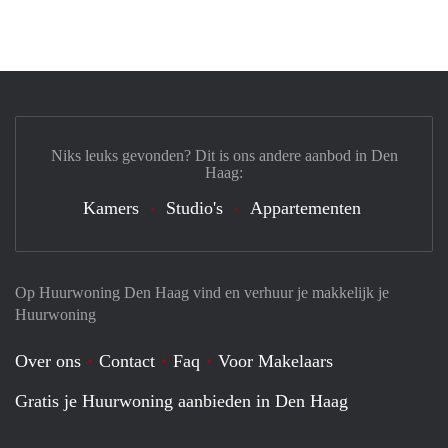
Niks leuks gevonden? Dit is ons andere aanbod in Den
Haag:
Kamers
Studio's
Appartementen
Op Huurwoning Den Haag vind en verhuur je makkelijk je
Huurwoning
Over ons
Contact
Faq
Voor Makelaars
Gratis je Huurwoning aanbieden in Den Haag