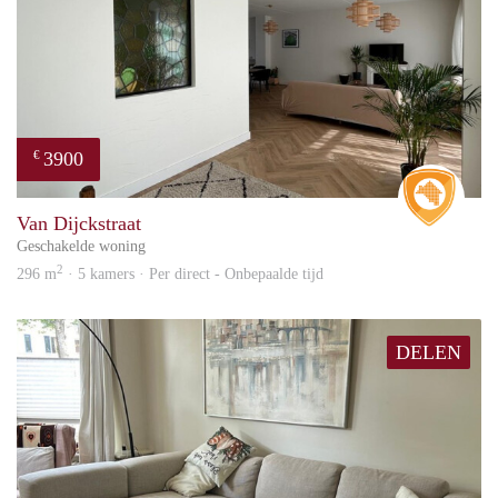
3900
€
Real 
Van Dijckstraat
Geschakelde woning
2
296 m
· 5 kamers · Per direct - Onbepaalde tijd
DELEN