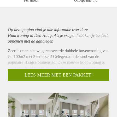
Per direct
Onbepaalde tijd
Op deze pagina vind je alle informatie over deze
Huurwoning in Den Haag. Als je vragen hebt kun je contact
opnemen met de aanbieder.
Zeer luxe en nieuw, gerenoveerde dubbele bovenwoning van
ca. 100m2 met 2 terrassen! Gelegen aan de rand van de
populaire Haagse binnenstad. Deze nieuwe koopwoning is
goed ingedeeld met ruim vier kamers verspreid over twee
etages, met iedere verdieping een eigen zonnig balkon met
LEES MEER MET EEN PAKKET!
openslaande deuren. De woning beschikt over een royale
woonkamer met een luxe open keuken voorzien van nieuw
apparatuur en natuurstenen blad. Op de bovenste verdieping
vindt u een ruime overloop, een modern betegelde en luxe
badkamer met daarnaast twee riante slaapkamers waarvan de
mogelijkheid tot 3 slaapkamers voor u gemaakt kan worden.
De hoge plafonds, de open trap en het prachtige visgraat