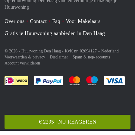
Op Huurwoning Den Haag vind en verhuur je makkelijk je
Huurwoning
Over ons
Contact
Faq
Voor Makelaars
Gratis je Huurwoning aanbieden in Den Haag
© 2026 - Huurwoning Den Haag - KvK nr. 02094127 –
Nederland
Voorwaarden & privacy
Disclaimer
Spam & nep-accounts
Account verwijderen
Je rekent gemakkelijk af met Paypal
Je rekent gemakkelijk af met M
Je rekent gemakkelij
Je re
€ 2295 | NU REAGEREN