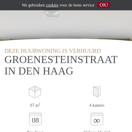
OK!
We gebruiken
cookies
voor de beste service
DEZE HUURWONING IS VERHUURD
GROENESTEINSTRAAT
IN DEN HAAG
2
97 m
4 kamers
∞
08