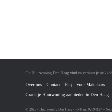
Op Huurwoning Den Haag vind en verhuur je makkel
Over ons
Contact
Faq
Voor Makelaars
Gratis je Huurwoning aanbieden in Den Haag
© 2026 - Huurwoning Den Haag - KvK nr. 02094127 –
Ned