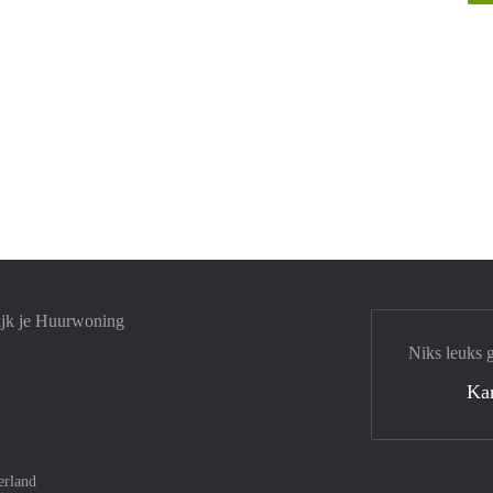
ijk je Huurwoning
Niks leuks 
Ka
erland