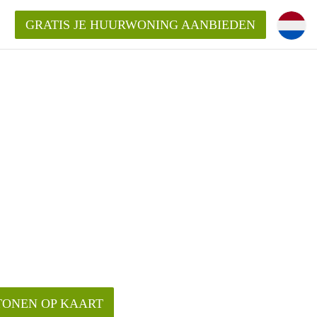
GRATIS JE HUURWONING AANBIEDEN
TONEN OP KAART