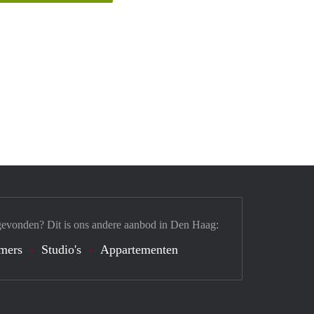
gevonden? Dit is ons andere aanbod in Den Haag:
mers
Studio's
Appartementen