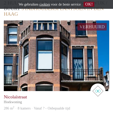
2 HUURWONINGEN VERHUURD IN DE WIJK /
OK!
We gebruiken
cookies
voor de beste service
BUURT
STADHOUDERSPLANTSOEN IN DEN
HAAG
VERHUURD
real 
Nicolaïstraat
Hoekwoning
2
286 m
· 8 kamers · Vanaf ? - Onbepaalde tijd