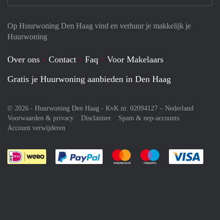
Op Huurwoning Den Haag vind en verhuur je makkelijk je
Huurwoning
Over ons
Contact
Faq
Voor Makelaars
Gratis je Huurwoning aanbieden in Den Haag
© 2026 - Huurwoning Den Haag - KvK nr. 02094127 –
Nederland
Voorwaarden & privacy
Disclaimer
Spam & nep-accounts
Account verwijderen
Je rekent gemakkelijk af met Paypal
Je rekent gemakkelijk af met M
Je rekent gemakkelij
Je re