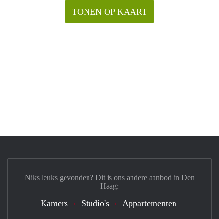
TONEN OP KAART
Niks leuks gevonden? Dit is ons andere aanbod in Den
Haag:
Kamers
Studio's
Appartementen