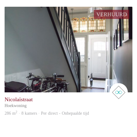
VERHUURD
real 
Nicolaïstraat
Hoekwoning
2
286 m
· 8 kamers · Per direct - Onbepaalde tijd