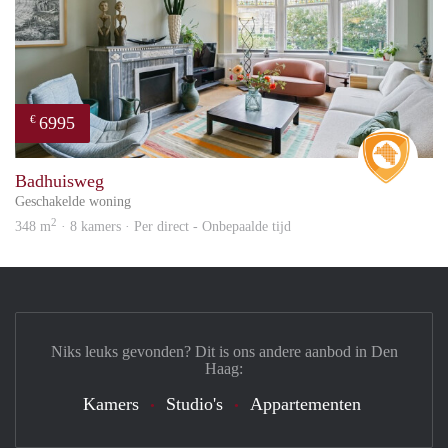
6995
€
Real 
Badhuisweg
Geschakelde woning
2
348 m
· 8 kamers · Per direct - Onbepaalde tijd
Niks leuks gevonden? Dit is ons andere aanbod in Den
Haag:
Kamers
Studio's
Appartementen