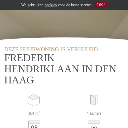
OK!
We gebruiken
cookies
voor de beste service
DEZE HUURWONING IS VERHUURD
FREDERIK
HENDRIKLAAN IN DEN
HAAG
2
104 m
4 kamers
∞
08