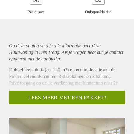
Per direct
Onbepaalde tijd
Op deze pagina vind je alle informatie over deze
Huurwoning in Den Haag. Als je vragen hebt kun je contact
opnemen met de aanbieder.
Dubbel bovenhuis (ca. 130 m2) op een toplocatie aan de
Frederik Hendriklaan met 3 slaapkamers en 3 balkons.
Privé toegang op de 1e verdieping met binnentrap naar 2e
verdieping.
1e verdieping; woonkamer met semi-open keuken, balkon
LEES MEER MET EEN PAKKET!
aan de voorzijde en ruim terras aan de achterzijde, toilet en
één slaapkamer aan de voorzijde.
2e verdieping; twee slaapkamers waarvan één met terras,
ruime luxe badkamer met wastafel, inloopdouche en een ruim
bad en 2e toilet. Tevens een was/cv hok.