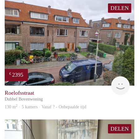
DELEN
2395
€
Won
Roelofsstraat
Dubbel Bovenwoning
2
130 m
· 5 kamers · Vanaf ? - Onbepaalde tijd
DELEN