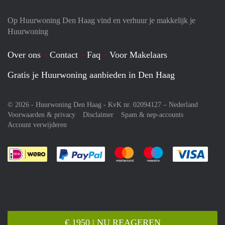
Op Huurwoning Den Haag vind en verhuur je makkelijk je
Huurwoning
Over ons
Contact
Faq
Voor Makelaars
Gratis je Huurwoning aanbieden in Den Haag
© 2026 - Huurwoning Den Haag - KvK nr. 02094127 –
Nederland
Voorwaarden & privacy
Disclaimer
Spam & nep-accounts
Account verwijderen
Je rekent gemakkelijk af met Paypal
Je rekent gemakkelijk af met M
Je rekent gemakkelij
Je re
€ 1950 | NU REAGEREN