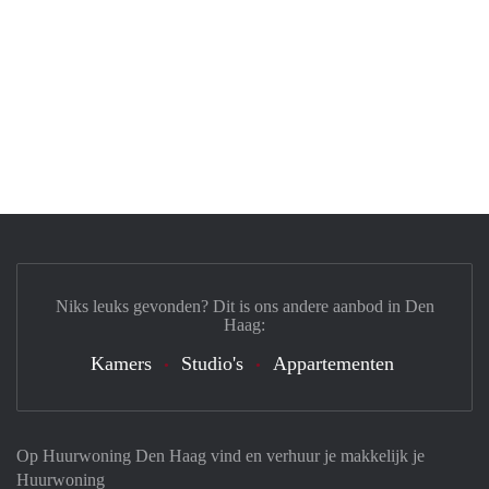
Niks leuks gevonden? Dit is ons andere aanbod in Den
Haag:
Kamers
Studio's
Appartementen
Op Huurwoning Den Haag vind en verhuur je makkelijk je
Huurwoning