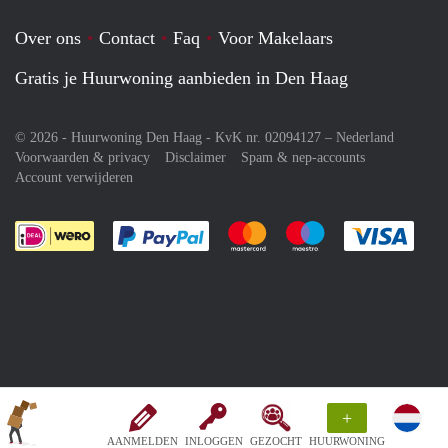
Over ons
Contact
Faq
Voor Makelaars
Gratis je Huurwoning aanbieden in Den Haag
© 2026 - Huurwoning Den Haag - KvK nr. 02094127 –
Nederland
Voorwaarden & privacy
Disclaimer
Spam & nep-accounts
Account verwijderen
Je rekent gemakkelijk af met Paypal
Je rekent gemakkelijk af met M
Je rekent gemakkelij
Je re
+
AANMELDEN
INLOGGEN
GEZOCHT
HUURWONING