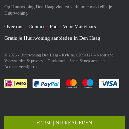
Op Huurwoning Den Haag vind en verhuur je makkelijk je
Huurwoning
Over ons
Contact
Faq
Voor Makelaars
Gratis je Huurwoning aanbieden in Den Haag
© 2026 - Huurwoning Den Haag - KvK nr. 02094127 –
Nederland
Voorwaarden & privacy
Disclaimer
Spam & nep-accounts
Account verwijderen
Je rekent gemakkelijk af met Paypal
Je rekent gemakkelijk af met M
Je rekent gemakkelij
Je re
€ 2350 | NU REAGEREN