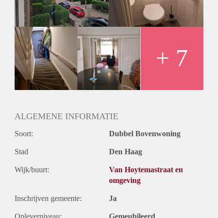
- geen huisdieren
- geen muziekinstrumenten
- geen delers
- ENERGIELABEL C
Hier alvast een sneakpreview, beter foto's volgen snel.
+ 7
ALGEMENE INFORMATIE
Soort:
Dubbel Bovenwoning
Stad
Den Haag
Wijk/buurt:
Van Hoytemastraat en
omgeving
Inschrijven gemeente:
Ja
Opleverniveau:
Gemeubileerd