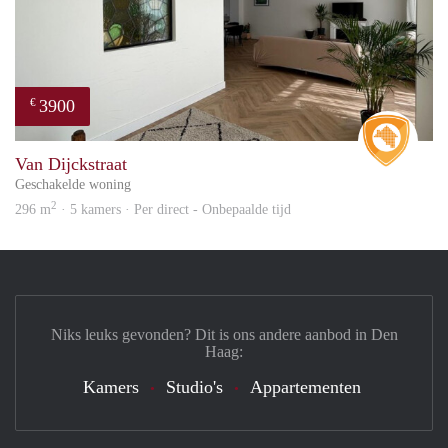
3900
€
Real 
Van Dijckstraat
Geschakelde woning
2
296 m
· 5 kamers · Per direct - Onbepaalde tijd
Niks leuks gevonden? Dit is ons andere aanbod in Den
Haag:
Kamers
Studio's
Appartementen