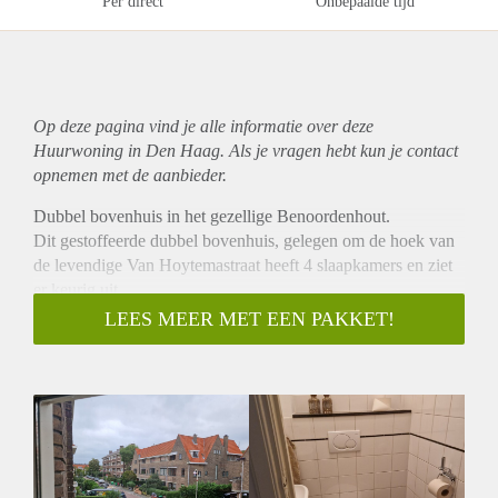
Per direct
Onbepaalde tijd
Op deze pagina vind je alle informatie over deze
Huurwoning in Den Haag. Als je vragen hebt kun je contact
opnemen met de aanbieder.
Dubbel bovenhuis in het gezellige Benoordenhout.
Dit gestoffeerde dubbel bovenhuis, gelegen om de hoek van
de levendige Van Hoytemastraat heeft 4 slaapkamers en ziet
er keurig uit.
De woning is gestoffeerd en biedt veel comfort. De keuken is
LEES MEER MET EEN PAKKET!
van alle gemakken voorzien en de woonkamer is ruim en
licht.
De woning is uitermate geschikt voor een gezin met 2
kinderen, aangezien de slaapkamers de perfecte afmetingen
hebben.
Aangezien er nog huurders inzitten is het erg lastig om goede
foto's te maken. Zodra dat mogelijk is, komen die online.