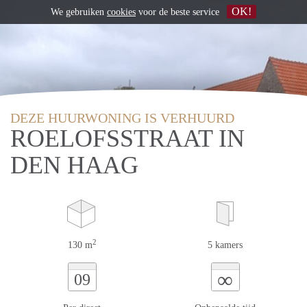
OK!
We gebruiken
cookies
voor de beste service
DEZE HUURWONING IS VERHUURD
ROELOFSSTRAAT IN
DEN HAAG
2
130 m
5 kamers
∞
09