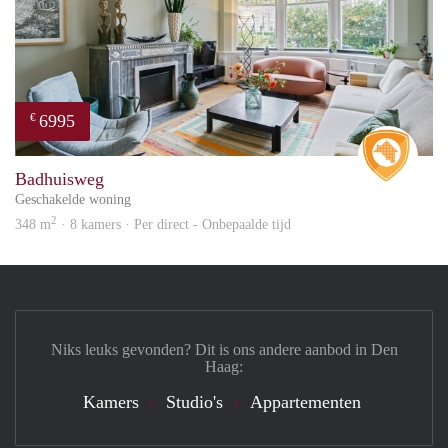
6995
€
Real 
Badhuisweg
Geschakelde woning
2
348 m
· 8 kamers · Per direct - Onbepaalde tijd
Niks leuks gevonden? Dit is ons andere aanbod in Den
Haag:
Kamers
Studio's
Appartementen