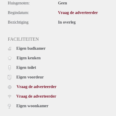
- Terrace
Huisgenoten:
Geen
- Ca. 85 m2 of living space
- 3 bedrooms
Begindatum:
Vraag de adverteerder
Rental price: €2495,- fully furnished excluding utilities
Bezichtiging
In overleg
FACILITEITEN
Eigen badkamer
Eigen keuken
Eigen toilet
Eigen voordeur
Vraag de adverteerder
Vraag de adverteerder
Eigen woonkamer