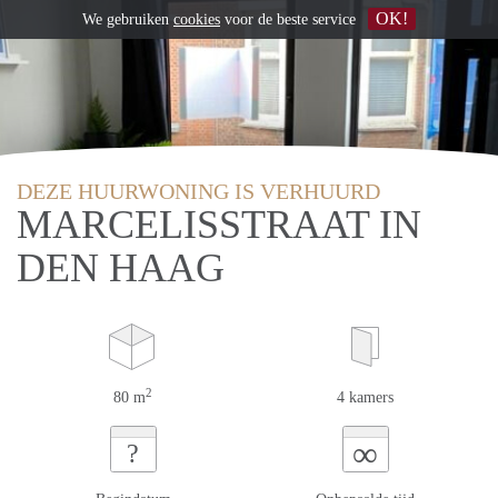
OK!
We gebruiken
cookies
voor de beste service
DEZE HUURWONING IS VERHUURD
MARCELISSTRAAT IN
DEN HAAG
2
80 m
4 kamers
∞
?