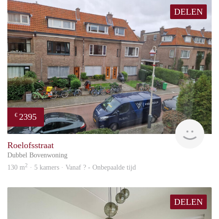
DELEN
2395
€
Won
Roelofsstraat
Dubbel Bovenwoning
2
130 m
· 5 kamers · Vanaf ? - Onbepaalde tijd
DELEN