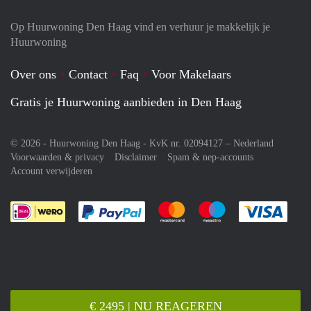
Op Huurwoning Den Haag vind en verhuur je makkelijk je
Huurwoning
Over ons
Contact
Faq
Voor Makelaars
Gratis je Huurwoning aanbieden in Den Haag
© 2026 - Huurwoning Den Haag - KvK nr. 02094127 –
Nederland
Voorwaarden & privacy
Disclaimer
Spam & nep-accounts
Account verwijderen
Je rekent gemakkelijk af met Paypal
Je rekent gemakkelijk af met M
Je rekent gemakkelij
Je re
€ 2495 | NU REAGEREN