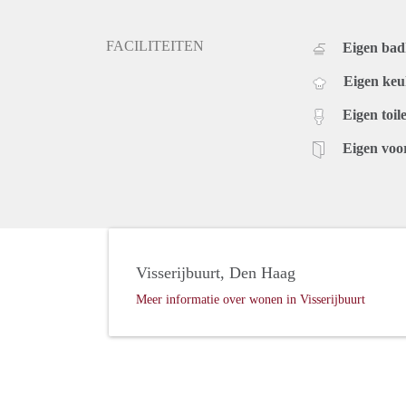
‘Bad’ vind je het historische Kurhaus, een bioscoop
boulevard en de vele strandpaviljoens zorgen zij erv
FACILITEITEN
Eigen ba
bewoners vanuit de wijk zoeken vaak de gezellige d
Eigen ke
Eigen toile
Eigen voo
Visserijbuurt, Den Haag
Meer informatie over wonen in Visserijbuurt