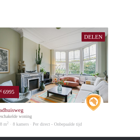
DELEN
6995
€
Real Estate
adhuisweg
schakelde woning
2
48 m
· 8 kamers · Per direct - Onbepaalde tijd