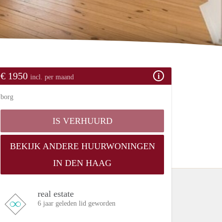
€ 1950
incl. per maand
borg
IS VERHUURD
BEKIJK ANDERE HUURWONINGEN
IN DEN HAAG
real estate
6 jaar geleden lid geworden