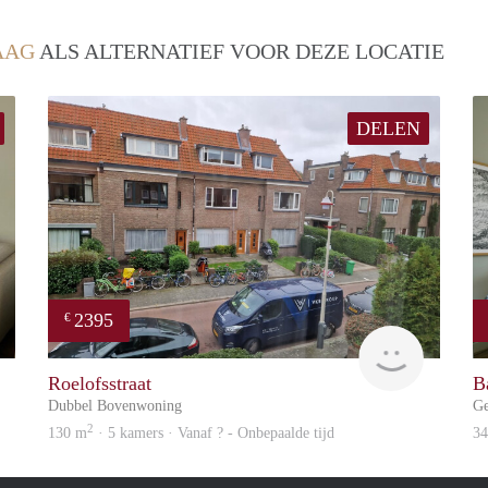
AAG
ALS ALTERNATIEF VOOR DEZE LOCATIE
DELEN
2395
€
Real Estate
Wonen
Roelofsstraat
B
Dubbel Bovenwoning
Ge
2
130 m
· 5 kamers · Vanaf ? - Onbepaalde tijd
3