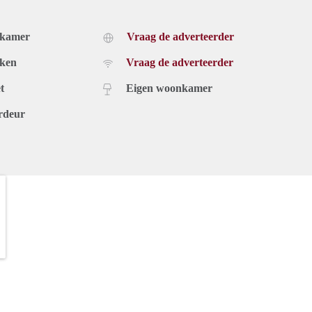
 en het Circus Theater. Samen met de prachtige vernieuwde
oor dat dit het toeristische hart van Scheveningen is. Maar ook
dkamer
Vraag de adverteerder
rukte op voor een avondje uit of gewoon een wandeling.
uken
Vraag de adverteerder
t
Eigen woonkamer
rdeur