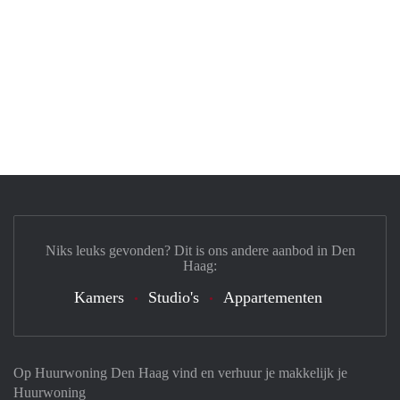
Niks leuks gevonden? Dit is ons andere aanbod in Den
Haag:
Kamers
Studio's
Appartementen
Op Huurwoning Den Haag vind en verhuur je makkelijk je
Huurwoning