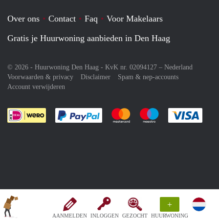
Over ons
Contact
Faq
Voor Makelaars
Gratis je Huurwoning aanbieden in Den Haag
© 2026 - Huurwoning Den Haag - KvK nr. 02094127 –
Nederland
Voorwaarden & privacy
Disclaimer
Spam & nep-accounts
Account verwijderen
Je rekent gemakkelijk af met Paypal
Je rekent gemakkelijk af met M
Je rekent gemakkelij
Je re
+
AANMELDEN
INLOGGEN
GEZOCHT
HUURWONING