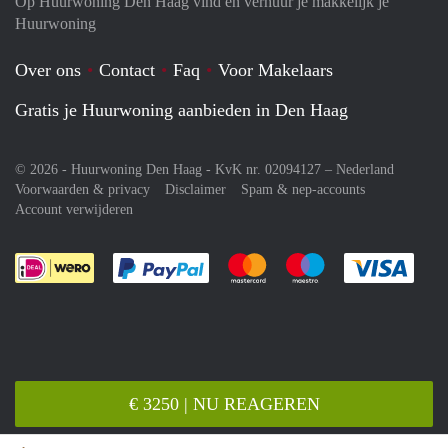
Op Huurwoning Den Haag vind en verhuur je makkelijk je
Huurwoning
Over ons
Contact
Faq
Voor Makelaars
Gratis je Huurwoning aanbieden in Den Haag
© 2026 - Huurwoning Den Haag - KvK nr. 02094127 –
Nederland
Voorwaarden & privacy
Disclaimer
Spam & nep-accounts
Account verwijderen
Je rekent gemakkelijk af met Paypal
Je rekent gemakkelijk af met M
Je rekent gemakkelij
Je re
€ 3250 | NU REAGEREN