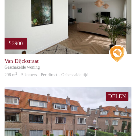
3900
€
Real 
Van Dijckstraat
Geschakelde woning
2
296 m
· 5 kamers · Per direct - Onbepaalde tijd
DELEN