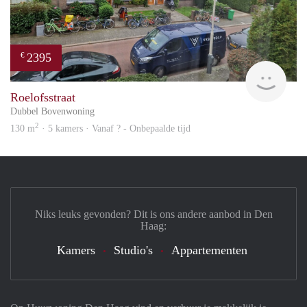
2395
€
Won
Roelofsstraat
Dubbel Bovenwoning
2
130 m
· 5 kamers · Vanaf ? - Onbepaalde tijd
Niks leuks gevonden? Dit is ons andere aanbod in Den
Haag:
Kamers
Studio's
Appartementen