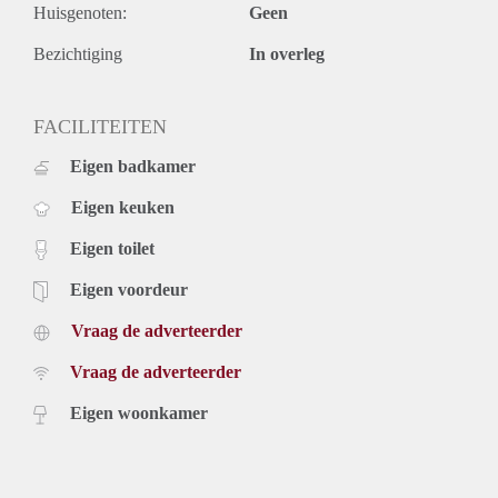
- Tuin + terras
Huisgenoten:
Geen
- Wasmachine en droger
- Meubels
Bezichtiging
In overleg
- 2 badkamers
- Garage
FACILITEITEN
- Alarmsysteem
- Kogelwerend dubbel glas
Eigen badkamer
- Video intercom
Voorwaarden:
Eigen keuken
- Max. 1 huishouden
- Min. 1 jaar contract
Eigen toilet
- 1,5 maand borg
Eigen voordeur
- Huisdieren in overleg
- Optioneel extra services Vesting Vastgoed (uurtarief of
Vraag de adverteerder
servicepakket - zie regels en voorwaarden)
Vraag de adverteerder
Eigen woonkamer