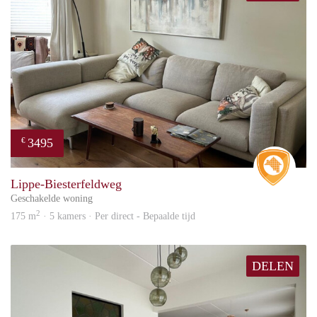
3495
€
Real 
Lippe-Biesterfeldweg
Geschakelde woning
2
175 m
· 5 kamers · Per direct - Bepaalde tijd
DELEN