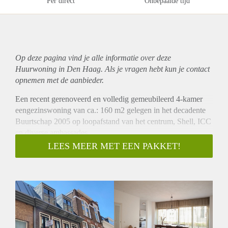
Per direct
Onbepaalde tijd
Op deze pagina vind je alle informatie over deze
Huurwoning in Den Haag. Als je vragen hebt kun je contact
opnemen met de aanbieder.
Een recent gerenoveerd en volledig gemeubileerd 4-kamer
eengezinswoning van ca.: 160 m2 gelegen in het decadente
Buurtschap 2005 op loopafstand van het centrum, Shell, ICC
en diverse ambassades.
Indeling: entree op begane grond, hal met toegang tot privé
LEES MEER MET EEN PAKKET!
garage van ca.: 5 x 5.8 met wasmachine en droger. Toegang
tot voorkamer van ca.: 4.8 x 2.2 alwaar privé badkamer
voorzien van douche, toilet en wastafel is gecreëerd voor de
ruime slaapkamer aan de achterzijde van ca.: 5 x 8 met
toegang tot achtergelegen zonnige tuin van ca.: 21 m2. Deze
kamer is prima te geschikt voor inwonende hulp of au pair.
Via de entree hal, trap naar 1e etage, gang met nieuw