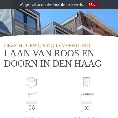
OK!
We gebruiken
cookies
voor de beste service
DEZE HUURWONING IS VERHUURD
LAAN VAN ROOS EN
DOORN IN DEN HAAG
2
160 m
5 kamers
∞
06