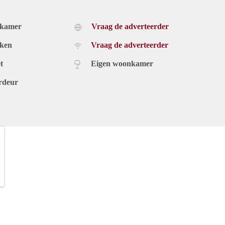
dkamer
Vraag de adverteerder
uken
Vraag de adverteerder
t
Eigen woonkamer
rdeur