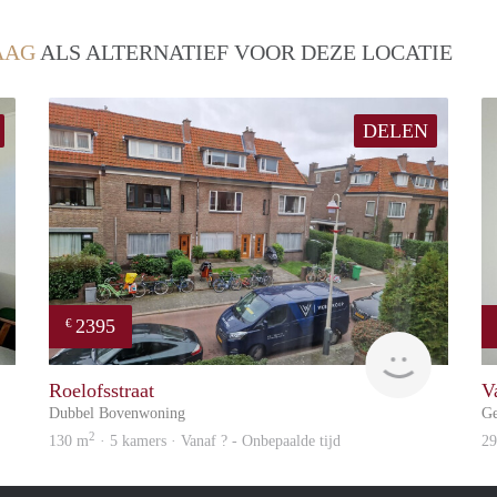
AAG
ALS ALTERNATIEF VOOR DEZE LOCATIE
DELEN
2395
€
Real Estate
Wonen
Roelofsstraat
V
Dubbel Bovenwoning
Ge
2
130 m
· 5 kamers · Vanaf ? - Onbepaalde tijd
2