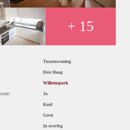
+ 15
Tussenwoning
Den Haag
Willemspark
ef of servicepakket - zie regels en voorwaarden)
eente:
Ja
Kaal
Geen
In overleg