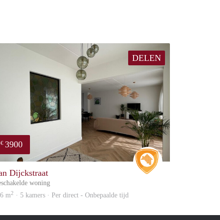
DELEN
3900
€
Real Estate
an Dijckstraat
schakelde woning
2
96 m
· 5 kamers · Per direct - Onbepaalde tijd