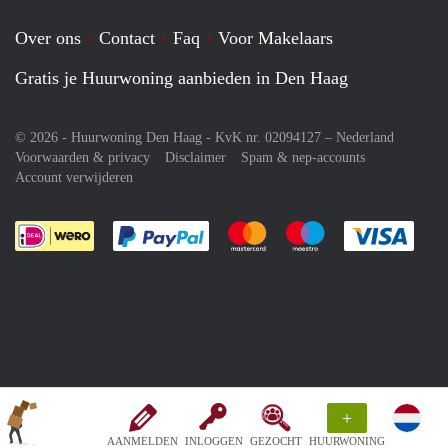
Over ons
Contact
Faq
Voor Makelaars
Gratis je Huurwoning aanbieden in Den Haag
© 2026 - Huurwoning Den Haag - KvK nr. 02094127 –
Nederland
Voorwaarden & privacy
Disclaimer
Spam & nep-accounts
Account verwijderen
Je rekent gemakkelijk af met Paypal
Je rekent gemakkelijk af met M
Je rekent gemakkelij
Je re
+
AANMELDEN
INLOGGEN
GEZOCHT
HUURWONING