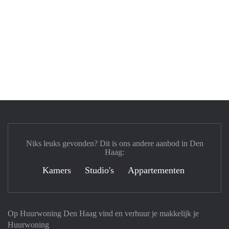
Niks leuks gevonden? Dit is ons andere aanbod in Den
Haag:
Kamers
Studio's
Appartementen
Op Huurwoning Den Haag vind en verhuur je makkelijk je
Huurwoning