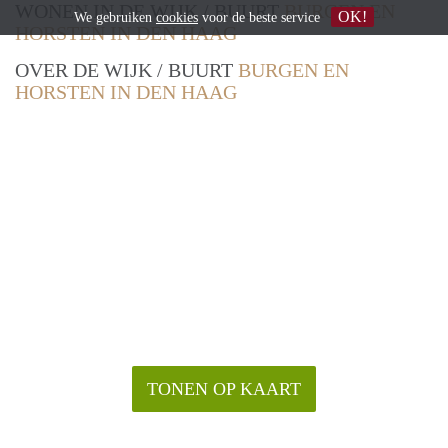
WONEN IN DE WIJK / BUURT
BURGEN EN
OK!
We gebruiken
cookies
voor de beste service
HORSTEN IN DEN HAAG
OVER DE WIJK / BUURT
BURGEN EN
HORSTEN IN DEN HAAG
TONEN OP KAART